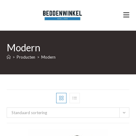
Ga
naar
inhoud
Modern
>
Producten
>
Modern
Standaard sortering