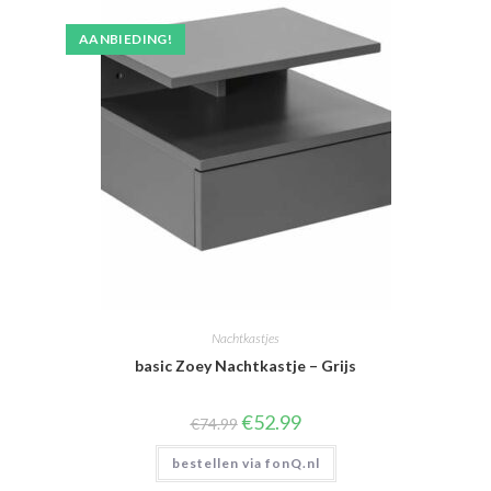
AANBIEDING!
Nachtkastjes
basic Zoey Nachtkastje – Grijs
Oorspronkelijke
Huidige
€
52.99
€
74.99
prijs
prijs
was:
is:
bestellen via fonQ.nl
€74.99.
€52.99.