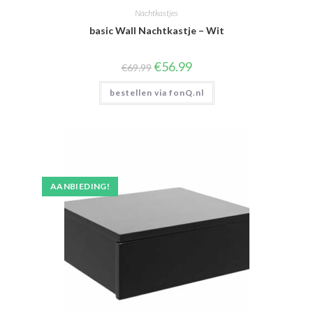
Nachtkastjes
basic Wall Nachtkastje – Wit
Oorspronkelijke
Huidige
€
56.99
€
69.99
prijs
prijs
was:
is:
bestellen via fonQ.nl
€69.99.
€56.99.
AANBIEDING!