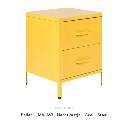
Nachtkastjes
Beliani – MALAVI – Nachtkastje – Geel – Staal