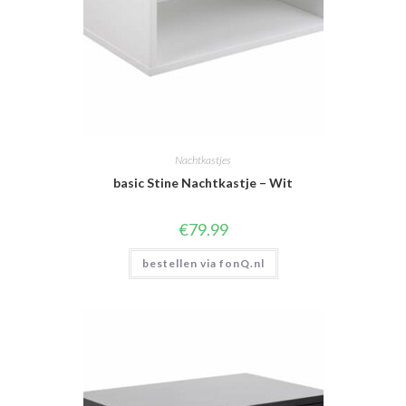
Nachtkastjes
basic Stine Nachtkastje – Wit
€
79.99
bestellen via fonQ.nl