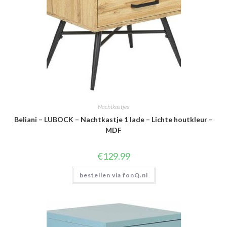
Nachtkastjes
Beliani – LUBOCK – Nachtkastje 1 lade – Lichte houtkleur –
MDF
€
129.99
bestellen via fonQ.nl