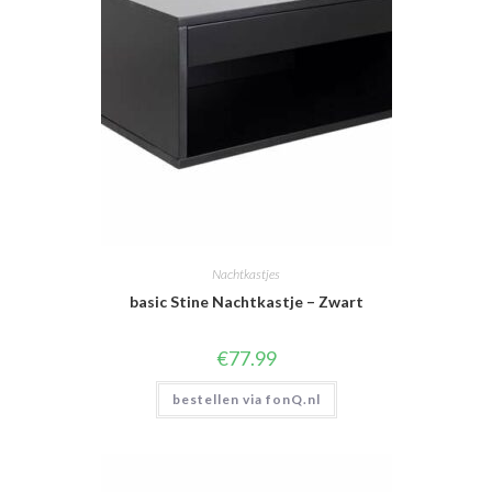
Nachtkastjes
basic Stine Nachtkastje – Zwart
€
77.99
bestellen via fonQ.nl