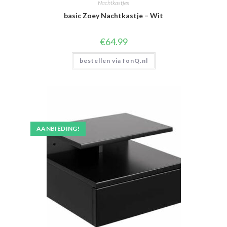
Nachtkastjes
basic Zoey Nachtkastje – Wit
€
64.99
bestellen via fonQ.nl
AANBIEDING!