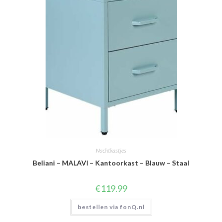
Nachtkastjes
Beliani – MALAVI – Kantoorkast – Blauw – Staal
€
119.99
bestellen via fonQ.nl