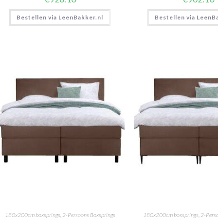
Bestellen via LeenBakker.nl
Bestellen via LeenB
180x200cm boxsprings
,
2-Persoons Boxsprings
180x200cm boxsprings
,
2-Pers