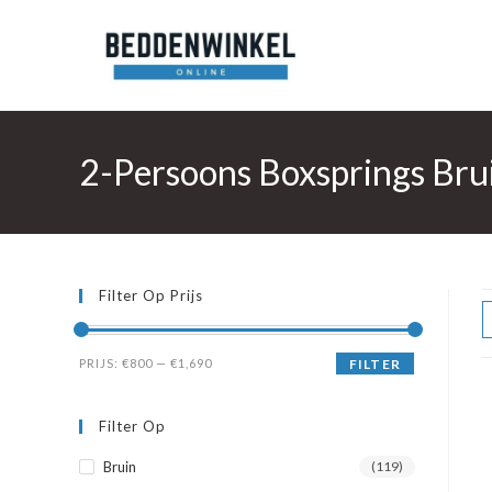
Ga
naar
inhoud
2-Persoons Boxsprings Bru
Filter Op Prijs
Min.
Max.
PRIJS:
€800
—
€1,690
FILTER
prijs
prijs
Filter Op
Bruin
(119)