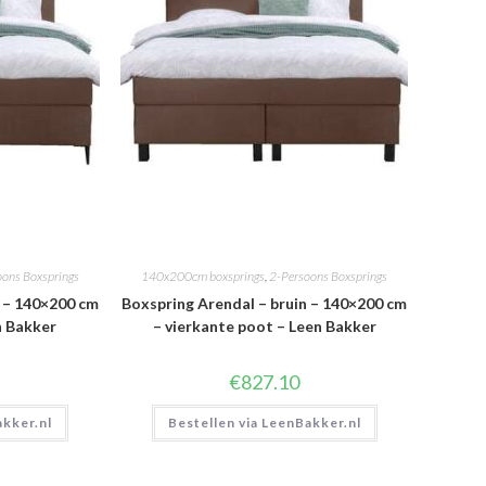
oons Boxsprings
140x200cm boxsprings
,
2-Persoons Boxsprings
n – 140×200 cm
Boxspring Arendal – bruin – 140×200 cm
n Bakker
– vierkante poot – Leen Bakker
€
827.10
akker.nl
Bestellen via LeenBakker.nl