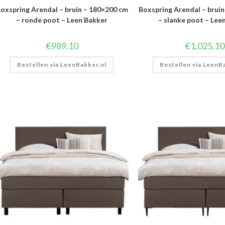
oxspring Arendal – bruin – 180×200 cm
Boxspring Arendal – brui
– ronde poot – Leen Bakker
– slanke poot – Lee
€
989.10
€
1,025.10
Bestellen via LeenBakker.nl
Bestellen via LeenB