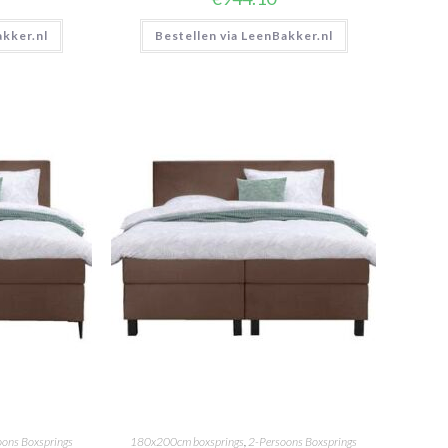
akker.nl
Bestellen via LeenBakker.nl
oons Boxsprings
180x200cm boxsprings
,
2-Persoons Boxsprings