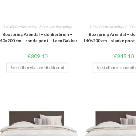
140x200cm boxsprings
,
2-Persoons Boxsprings
140x200cm boxsprings
,
2-Pers
Boxspring Arendal – donkerbruin –
Boxspring Arendal – do
40×200 cm – ronde poot – Leen Bakker
140×200 cm – slanke poot
€
809.10
€
845.10
Bestellen via LeenBakker.nl
Bestellen via LeenB