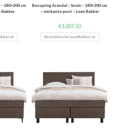
n – 180×200 cm
Boxspring Arendal – bruin – 180×200 cm
n Bakker
– vierkante poot – Leen Bakker
€
1,007.10
akker.nl
Bestellen via LeenBakker.nl