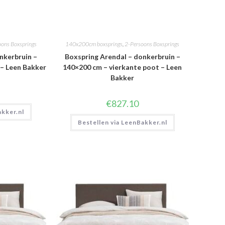
oons Boxsprings
140x200cm boxsprings
,
2-Persoons Boxsprings
nkerbruin –
Boxspring Arendal – donkerbruin –
 – Leen Bakker
140×200 cm – vierkante poot – Leen
Bakker
€
827.10
akker.nl
Bestellen via LeenBakker.nl