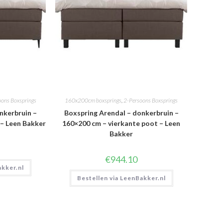
oons Boxsprings
160x200cm boxsprings
,
2-Persoons Boxsprings
nkerbruin –
Boxspring Arendal – donkerbruin –
 – Leen Bakker
160×200 cm – vierkante poot – Leen
Bakker
€
944.10
akker.nl
Bestellen via LeenBakker.nl