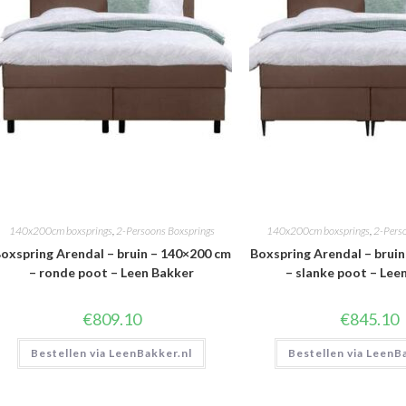
140x200cm boxsprings
,
2-Persoons Boxsprings
140x200cm boxsprings
,
2-Pers
oxspring Arendal – bruin – 140×200 cm
Boxspring Arendal – brui
– ronde poot – Leen Bakker
– slanke poot – Lee
€
809.10
€
845.10
Bestellen via LeenBakker.nl
Bestellen via LeenB