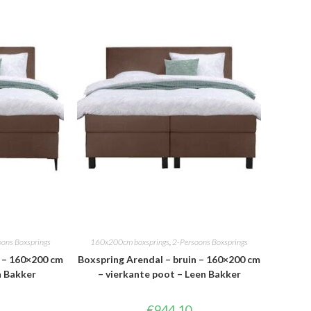
oons Boxsprings
160x200cm boxsprings
,
2-Persoons Boxsprings
n – 160×200 cm
Boxspring Arendal – bruin – 160×200 cm
n Bakker
– vierkante poot – Leen Bakker
€
944.10