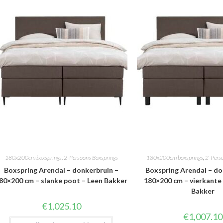
180x200cm boxsprings
,
2-Persoons Boxsprings
180x200cm boxsprings
,
2-Pers
Boxspring Arendal – donkerbruin –
Boxspring Arendal – do
80×200 cm – slanke poot – Leen Bakker
180×200 cm – vierkante
Bakker
€
1,025.10
€
1,007.10