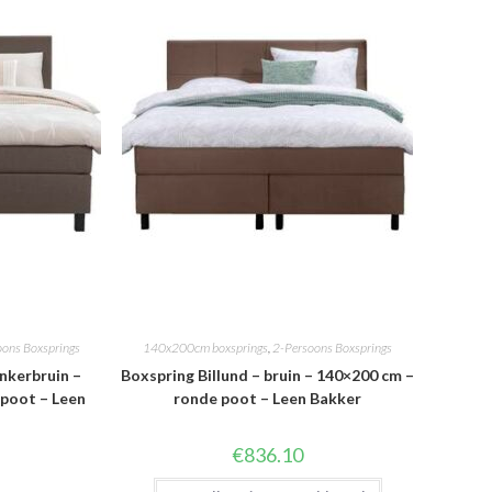
oons Boxsprings
140x200cm boxsprings
,
2-Persoons Boxsprings
nkerbruin –
Boxspring Billund – bruin – 140×200 cm –
 poot – Leen
ronde poot – Leen Bakker
€
836.10