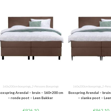
160x200cm boxsprings
,
2-Persoons Boxsprings
160x200cm boxsprings
,
2-Pers
oxspring Arendal – bruin – 160×200 cm
Boxspring Arendal – brui
– ronde poot – Leen Bakker
– slanke poot – Lee
€
926.10
€
962.10