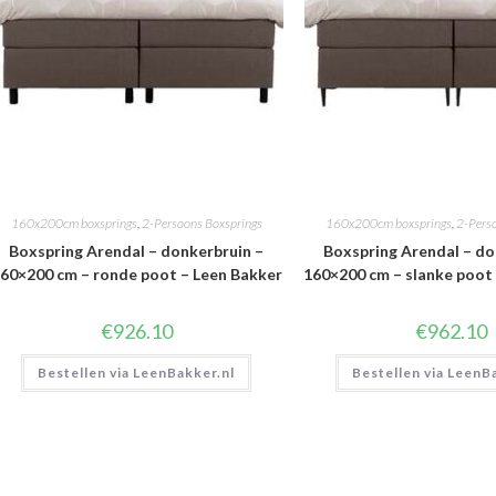
160x200cm boxsprings
,
2-Persoons Boxsprings
160x200cm boxsprings
,
2-Pers
Boxspring Arendal – donkerbruin –
Boxspring Arendal – do
60×200 cm – ronde poot – Leen Bakker
160×200 cm – slanke poot
€
926.10
€
962.10
Bestellen via LeenBakker.nl
Bestellen via LeenB