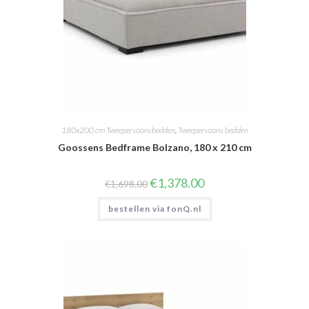
180x200 cm Tweepersoonsbedden
,
Tweepersoons bedden
Goossens Bedframe Bolzano, 180 x 210 cm
Oorspronkelijke
Huidige
€
1,378.00
€
1,698.00
prijs
prijs
was:
is:
bestellen via fonQ.nl
€1,698.00.
€1,378.00.