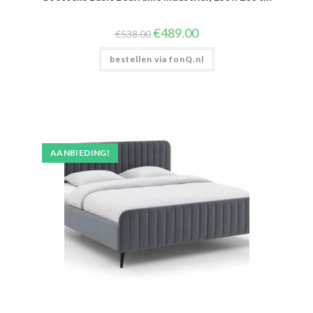
Oorspronkelijke
Huidige
€
489.00
€
538.00
prijs
prijs
was:
is:
bestellen via fonQ.nl
€538.00.
€489.00.
AANBIEDING!