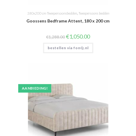
180x200 cm Tweepersoonsbedden
,
Tweepersoons bedden
Goossens Bedframe Attent, 180 x 200 cm
Oorspronkelijke
Huidige
€
1,050.00
€
1,288.00
prijs
prijs
was:
is:
bestellen via fonQ.nl
€1,288.00.
€1,050.00.
AANBIEDING!