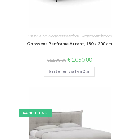
180x200 cm Tweepersoonsbedden
,
Tweepersoons bedden
Goossens Bedframe Attent, 180 x 200 cm
Oorspronkelijke
Huidige
€
1,050.00
€
1,288.00
prijs
prijs
was:
is:
bestellen via fonQ.nl
€1,288.00.
€1,050.00.
AANBIEDING!