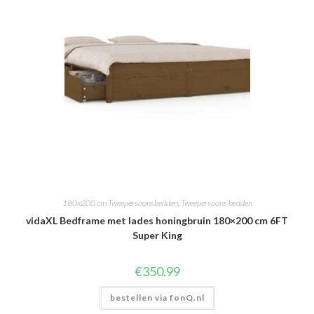
180x200 cm Tweepersoonsbedden
,
Tweepersoons bedden
vidaXL Bedframe met lades honingbruin 180×200 cm 6FT
Super King
€
350.99
bestellen via fonQ.nl