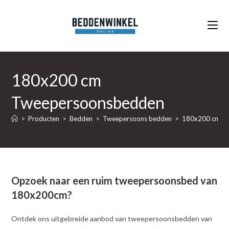
Ga
naar
inhoud
180x200 cm
Tweepersoonsbedden
>
Producten
>
Bedden
>
Tweepersoons bedden
>
180x200 cm T
Opzoek naar een ruim tweepersoonsbed van
180x200cm?
Ontdek ons uitgebreide aanbod van tweepersoonsbedden van