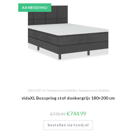
AANBIEDING!
180x200 cm Tweepersoonsbedden
,
Tweepersoons bedden
vidaXL Boxspring stof donkergrijs 180×200 cm
Oorspronkelijke
Huidige
€
744.99
€
773.99
prijs
prijs
was:
is:
bestellen via fonQ.nl
€773.99.
€744.99.