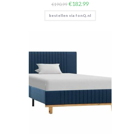
Oorspronkelijke
Huidige
€
182.99
€
190.99
prijs
prijs
was:
is:
bestellen via fonQ.nl
€190.99.
€182.99.