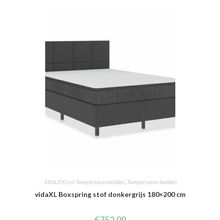
180x200 cm Tweepersoonsbedden
,
Tweepersoons bedden
vidaXL Boxspring stof donkergrijs 180×200 cm
€
752.99