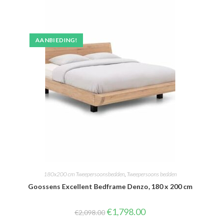
AANBIEDING!
180x200 cm Tweepersoonsbedden
,
Tweepersoons bedden
Goossens Excellent Bedframe Denzo, 180 x 200 cm
Oorspronkelijke
Huidige
€
1,798.00
€
2,098.00
prijs
prijs