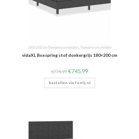
180x200 cm Tweepersoonsbedden
,
Tweepersoons bedden
vidaXL Boxspring stof donkergrijs 180×200 cm
Oorspronkelijke
Huidige
€
745.99
€
774.99
prijs
prijs
was:
is:
bestellen via fonQ.nl
€774.99.
€745.99.