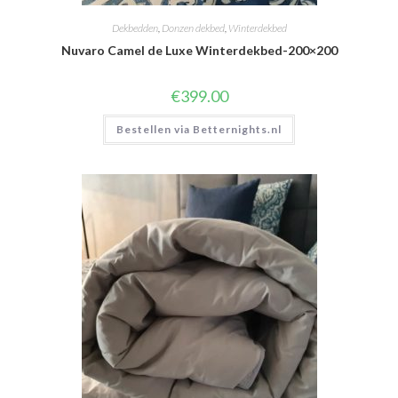
Dekbedden
,
Donzen dekbed
,
Winterdekbed
Nuvaro Camel de Luxe Winterdekbed-200×200
€
399.00
Bestellen via Betternights.nl