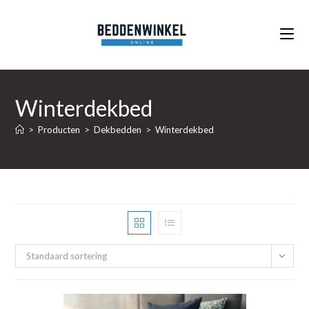
Ga
naar
inhoud
Winterdekbed
>
Producten
>
Dekbedden
>
Winterdekbed
Standaard sortering