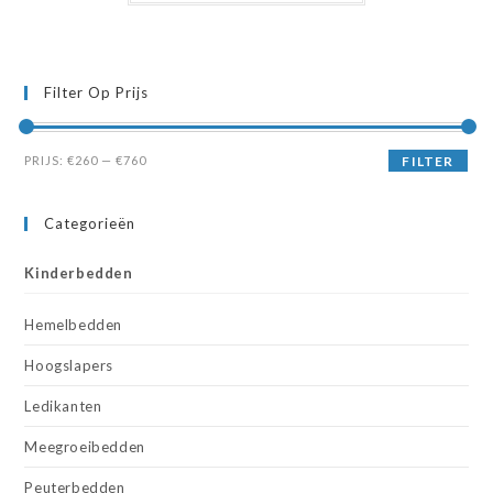
Filter Op Prijs
Min.
Max.
PRIJS:
€260
—
€760
FILTER
prijs
prijs
Categorieën
Kinderbedden
Hemelbedden
Hoogslapers
Ledikanten
Meegroeibedden
Peuterbedden