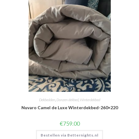
Dekbedden
,
Donzen dekbed
,
Winterdekbed
Nuvaro Camel de Luxe Winterdekbed-260×220
€
759.00
Bestellen via Betternights.nl