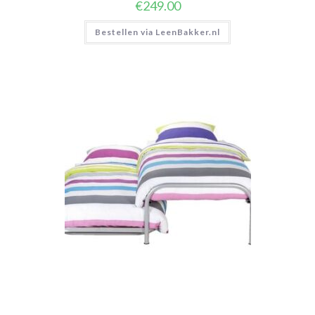
€
249.00
Bestellen via LeenBakker.nl