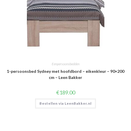
Eenpersoonsbedden
1-persoonsbed Sydney met hoofdbord – eikenkleur – 90×200
cm – Leen Bakker
€
189.00
Bestellen via LeenBakker.nl