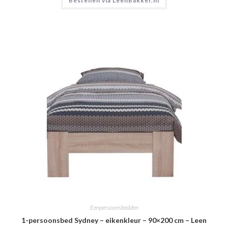
Bestellen via LeenBakker.nl
Eenpersoonsbedden
1-persoonsbed Sydney – eikenkleur – 90×200 cm – Leen