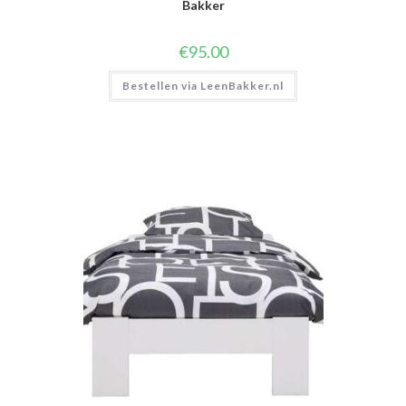
Bakker
€
95.00
Bestellen via LeenBakker.nl