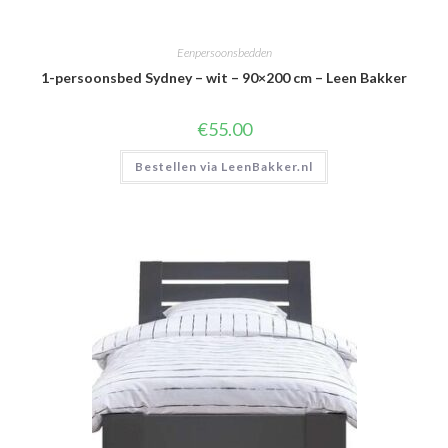
Eenpersoonsbedden
1-persoonsbed Sydney – wit – 90×200 cm – Leen Bakker
€
55.00
Bestellen via LeenBakker.nl