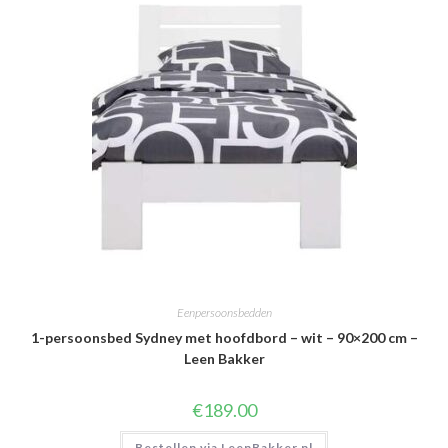
Eenpersoonsbedden
1-persoonsbed Sydney met hoofdbord – wit – 90×200 cm –
Leen Bakker
€
189.00
Bestellen via LeenBakker.nl