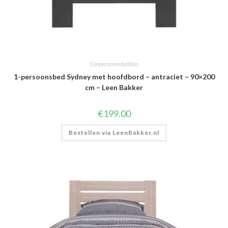
Eenpersoonsbedden
1-persoonsbed Sydney met hoofdbord – antraciet – 90×200
cm – Leen Bakker
€
199.00
Bestellen via LeenBakker.nl