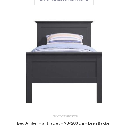
Eenpersoonsbedden
Bed Amber – antraciet – 90×200 cm – Leen Bakker