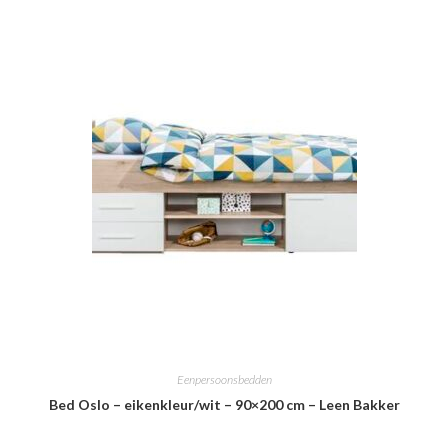
Eenpersoonsbedden
Bed Oslo – eikenkleur/wit – 90×200 cm – Leen Bakker