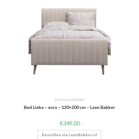
Eenpersoonsbedden
Bed Lieke – ecru – 120×200 cm – Leen Bakker
€
349.00
Bestellen via LeenBakker.nl