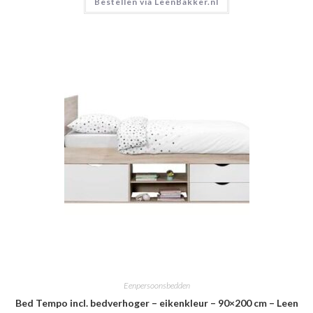
Bestellen via LeenBakker.nl
Eenpersoonsbedden
Bed Tempo incl. bedverhoger – eikenkleur – 90×200 cm – Leen