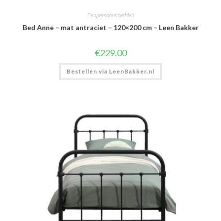
Eenpersoonsbedden
Bed Anne – mat antraciet – 120×200 cm – Leen Bakker
€
229.00
Bestellen via LeenBakker.nl