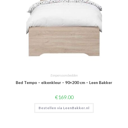
Eenpersoonsbedden
Bed Tempo – eikenkleur – 90×200 cm – Leen Bakker
€
169.00
Bestellen via LeenBakker.nl