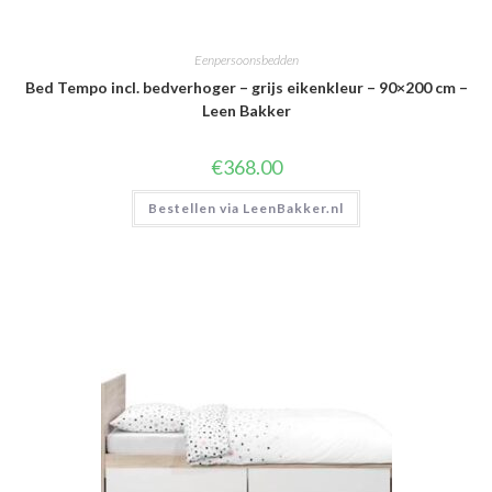
Eenpersoonsbedden
Bed Tempo incl. bedverhoger – grijs eikenkleur – 90×200 cm –
Leen Bakker
€
368.00
Bestellen via LeenBakker.nl