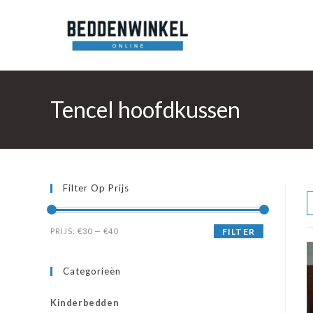
Ga
naar
inhoud
Tencel hoofdkussen
Filter Op Prijs
Min.
Max.
PRIJS:
€30
—
€40
FILTER
prijs
prijs
Categorieën
Kinderbedden