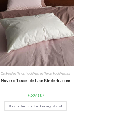
Dekbedden
,
Tencel hoofdkussen
,
Tencel hoofdkussen
Nuvaro Tencel de luxe Kinderkussen
€
39.00
Bestellen via Betternights.nl