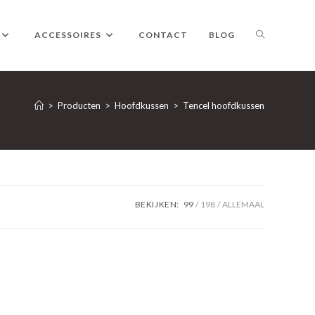
TOGGLE
ACCESSOIRES
CONTACT
BLOG
WEBSITE
>
Producten
>
Hoofdkussen
>
Tencel hoofdkussen
ZOEKEN
BEKIJKEN:
99
198
ALLEMAAL