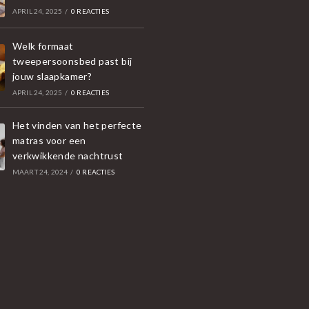
APRIL 24, 2025
/
0 REACTIES
Welk formaat
tweepersoonsbed past bij
jouw slaapkamer?
APRIL 24, 2025
/
0 REACTIES
Het vinden van het perfecte
matras voor een
verkwikkende nachtrust
MAART 24, 2024
/
0 REACTIES