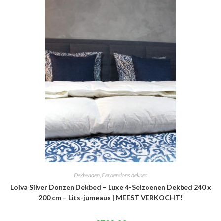
Dekbedden
,
Eendendons dekbed
Loiva Silver Donzen Dekbed – Luxe 4-Seizoenen Dekbed 240 x
200 cm – Lits-jumeaux | MEEST VERKOCHT!