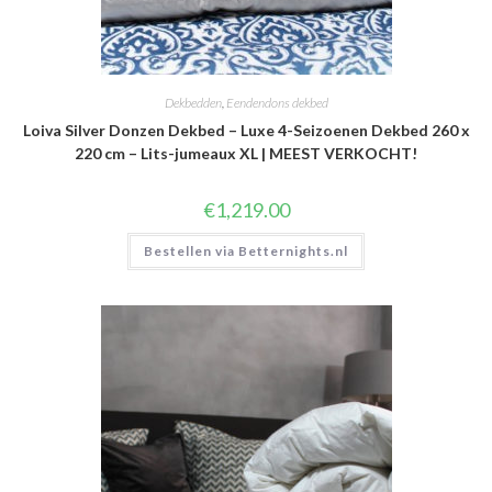
Dekbedden
,
Eendendons dekbed
Loiva Silver Donzen Dekbed – Luxe 4-Seizoenen Dekbed 260 x
220 cm – Lits-jumeaux XL | MEEST VERKOCHT!
€
1,219.00
Bestellen via Betternights.nl