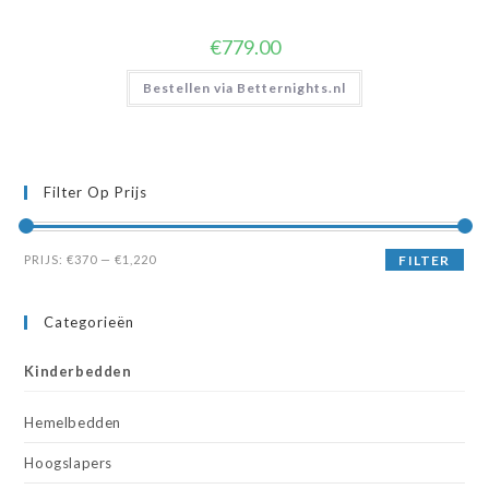
€
779.00
Bestellen via Betternights.nl
Filter Op Prijs
Min.
Max.
PRIJS:
€370
—
€1,220
FILTER
prijs
prijs
Categorieën
Kinderbedden
Hemelbedden
Hoogslapers