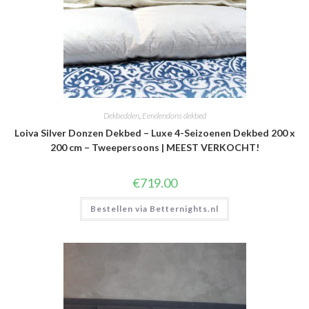
Dekbedden
,
Eendendons dekbed
Loiva Silver Donzen Dekbed – Luxe 4-Seizoenen Dekbed 200 x
200 cm – Tweepersoons | MEEST VERKOCHT!
€
719.00
Bestellen via Betternights.nl