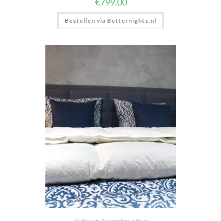
€
799.00
Bestellen via Betternights.nl
Dekbedden
,
Eendendons dekbed