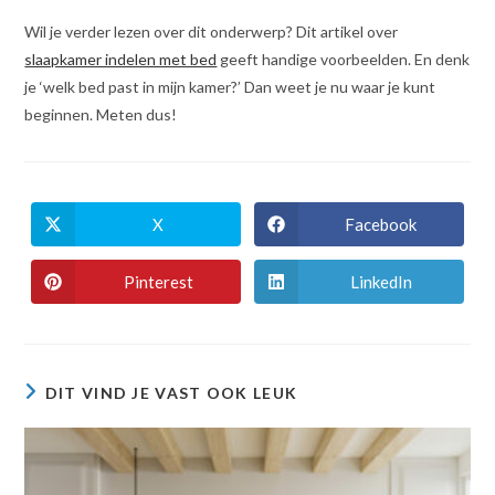
Wil je verder lezen over dit onderwerp? Dit artikel over
slaapkamer indelen met bed
geeft handige voorbeelden. En denk
je ‘welk bed past in mijn kamer?’ Dan weet je nu waar je kunt
beginnen. Meten dus!
X
Facebook
Opent
Opent
in
in
een
een
nieuw
nieuw
Pinterest
LinkedIn
Opent
Opent
venster
venster
in
in
een
een
nieuw
nieuw
venster
venster
DIT VIND JE VAST OOK LEUK