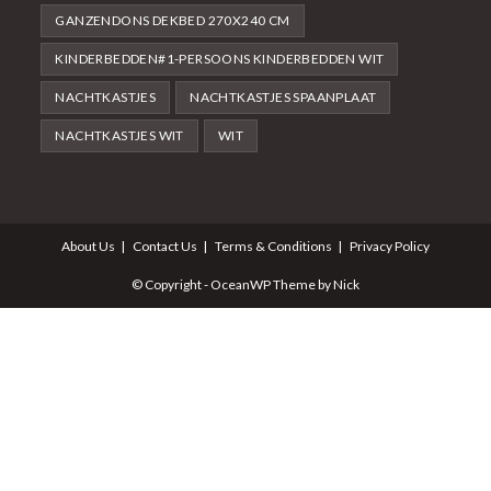
GANZENDONS DEKBED 270X240 CM
KINDERBEDDEN#1-PERSOONS KINDERBEDDEN WIT
NACHTKASTJES
NACHTKASTJES SPAANPLAAT
NACHTKASTJES WIT
WIT
About Us
Contact Us
Terms & Conditions
Privacy Policy
© Copyright - OceanWP Theme by Nick