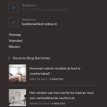
Address:
Jol 17 41 (Geen bezoekadres!)
Website:
beddenwinkel-online.nl
Sitemap
Vrienden
Nieuws
Recente Blog Berichten
Hoeveel ruimte rondom je bed is
comfortabel?
APRIL 24, 2025
/
0 REACTIES
Het vinden van het perfecte matras voor
een verkwikkende nachtrust
MAART 24, 2024
/
0 REACTIES