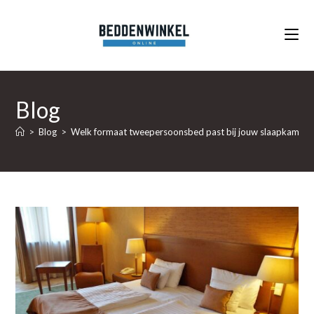
Ga
naar
inhoud
Blog
>
Blog
>
Welk formaat tweepersoonsbed past bij jouw slaapkamer?