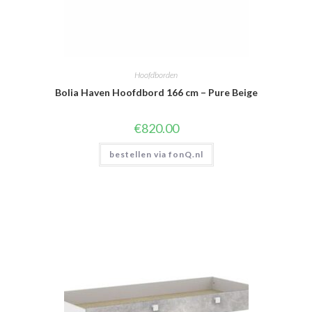
Hoofdborden
Bolia Haven Hoofdbord 166 cm – Pure Beige
€
820.00
bestellen via fonQ.nl