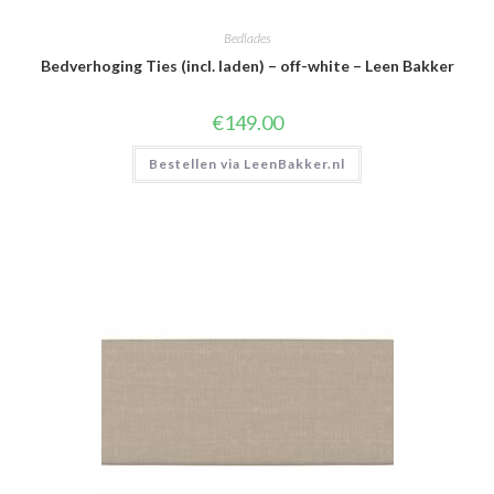
Bedlades
Bedverhoging Ties (incl. laden) – off-white – Leen Bakker
€
149.00
Bestellen via LeenBakker.nl