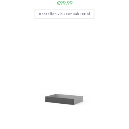
€
99.99
Bestellen via LeenBakker.nl