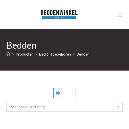
Ga
naar
inhoud
Bedden
>
Producten
>
Bed & Toebehoren
>
Bedden
Standaard sortering