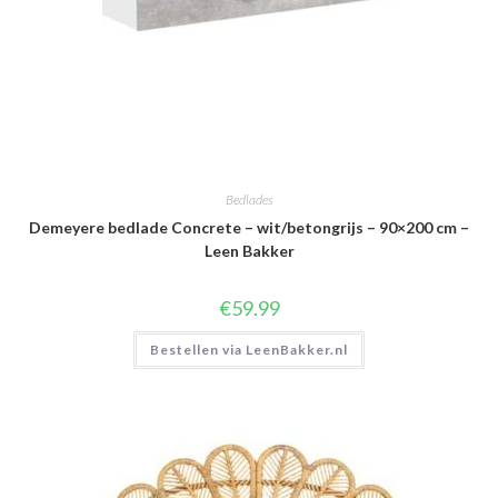
Bedlades
Demeyere bedlade Concrete – wit/betongrijs – 90×200 cm –
Leen Bakker
€
59.99
Bestellen via LeenBakker.nl