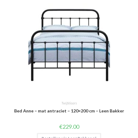
Twijfelaars
Bed Anne – mat antraciet – 120×200 cm – Leen Bakker
€
229.00