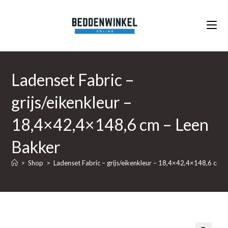
Ga
naar
inhoud
Ladenset Fabric –
grijs/eikenkleur –
18,4×42,4×148,6 cm – Leen
Bakker
>
Shop
>
Ladenset Fabric – grijs/eikenkleur – 18,4×42,4×148,6 cm 