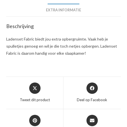
EXTRA INFORMATIE
Beschrijving
Ladenset Fabric biedt jou extra opbergruimte. Vaak heb je
spulletjes genoeg en wil je die toch netjes opbergen. Ladenset
Fabric is daarom handig voor elke slaapkamer!
Opent
Opent
in
in
een
een
Tweet dit product
Deel op Facebook
nieuw
nieuw
venster
venster
Opent
Opent
in
in