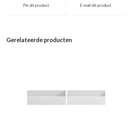
een
een
Pin dit product
E-mail dit product
nieuw
nieuw
venster
venster
Gerelateerde producten