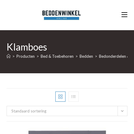
Ga
naar
inhoud
Klamboes
>
Producten
>
Bed & Toebehoren
>
Bedden
>
Bedonderdelen & B
Standaard sortering