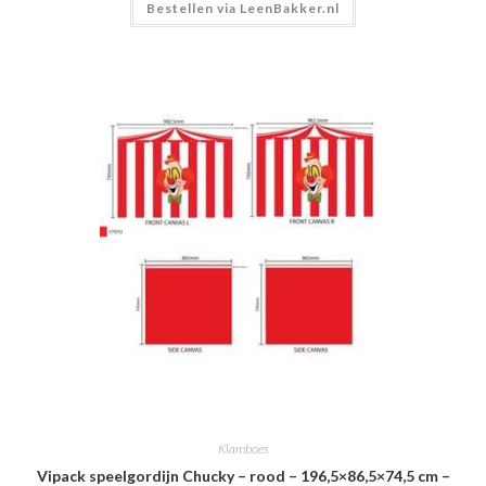
Bestellen via LeenBakker.nl
Klamboes
Vipack speelgordijn Chucky – rood – 196,5×86,5×74,5 cm –