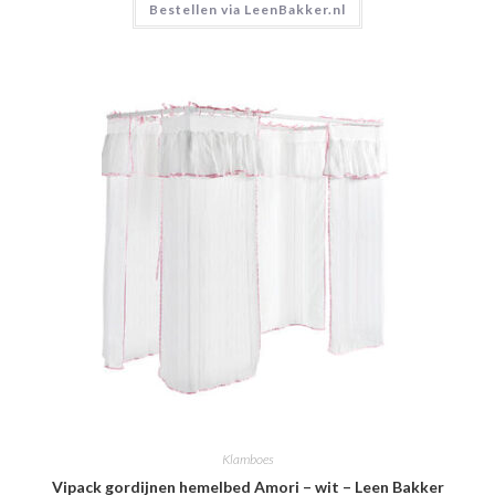
Bestellen via LeenBakker.nl
Klamboes
Vipack gordijnen hemelbed Amori – wit – Leen Bakker