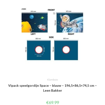
Klamboes
Vipack speelgordijn Space – blauw – 196,5×86,5×74,5 cm –
Leen Bakker
€
69.99