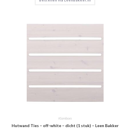
Bestellen via LeenBakker.nl
Klamboes
Hutwand Ties – off-white – dicht (1 stuk) – Leen Bakker