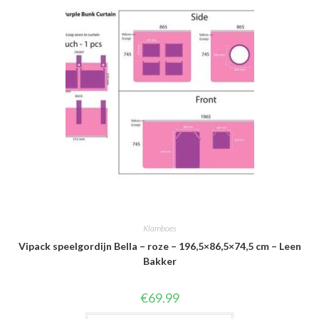
Klamboes
Vipack speelgordijn Bella – roze – 196,5×86,5×74,5 cm – Leen
Bakker
€
69.99