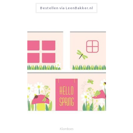
Bestellen via LeenBakker.nl
Klamboes