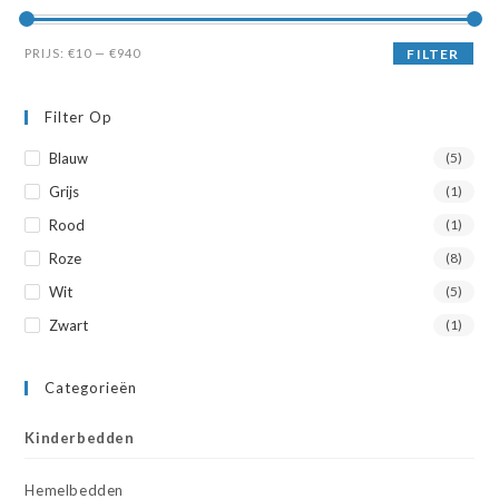
Min.
Max.
PRIJS:
€10
—
€940
FILTER
prijs
prijs
Filter Op
Blauw
(5)
Grijs
(1)
Rood
(1)
Roze
(8)
Wit
(5)
Zwart
(1)
Categorieën
Kinderbedden
Hemelbedden