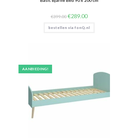
Basic Bjarne Bed 90 x 200 cm
Oorspronkelijke
Huidige
€
289.00
€
399.00
prijs
prijs
was:
is:
bestellen via fonQ.nl
€399.00.
€289.00.
AANBIEDING!