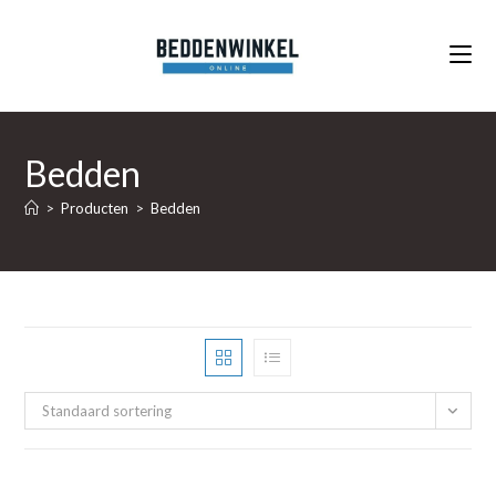
Ga
naar
inhoud
Bedden
>
Producten
>
Bedden
Standaard sortering