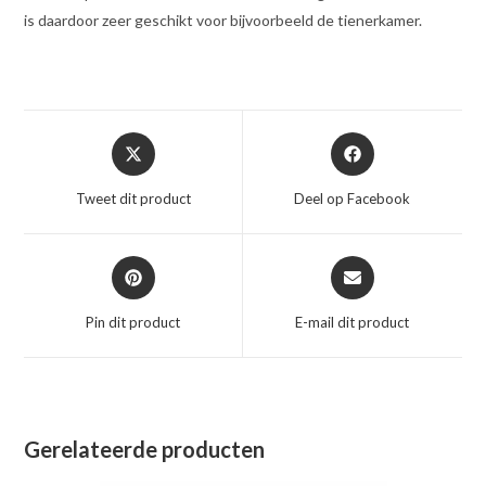
is daardoor zeer geschikt voor bijvoorbeeld de tienerkamer.
Opent
Opent
in
in
een
een
Tweet dit product
Deel op Facebook
nieuw
nieuw
venster
venster
Opent
Opent
in
in
een
een
Pin dit product
E-mail dit product
nieuw
nieuw
venster
venster
Gerelateerde producten