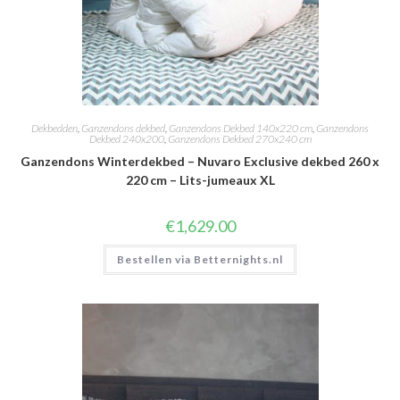
Dekbedden
,
Ganzendons dekbed
,
Ganzendons Dekbed 140x220 cm
,
Ganzendons
Dekbed 240x200
,
Ganzendons Dekbed 270x240 cm
Ganzendons Winterdekbed – Nuvaro Exclusive dekbed 260 x
220 cm – Lits-jumeaux XL
€
1,629.00
Bestellen via Betternights.nl