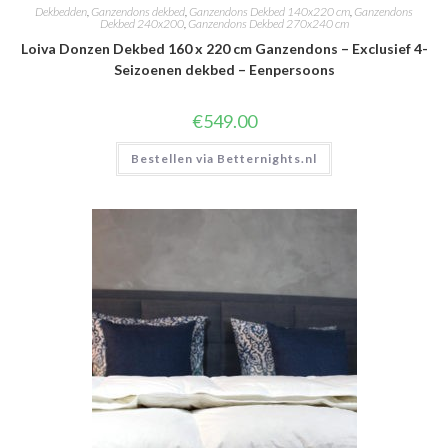
Dekbedden
,
Ganzendons dekbed
,
Ganzendons Dekbed 140x220 cm
,
Ganzendons
Dekbed 240x200
,
Ganzendons Dekbed 270x240 cm
Loiva Donzen Dekbed 160 x 220 cm Ganzendons – Exclusief 4-
Seizoenen dekbed – Eenpersoons
€
549.00
Bestellen via Betternights.nl