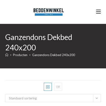
Ga
naar
inhoud
Ganzendons Dekbed
240x200
>
Producten
>
Ganzendons Dekbed 240x200
Standaard sortering