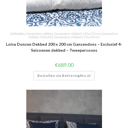
Dekbedden
,
Ganzendons dekbed
,
Ganzendons Dekbed 140x220 cm
,
Ganzendons
Dekbed 240x200
,
Ganzendons Dekbed 270x240 cm
Loiva Donzen Dekbed 200 x 200 cm Ganzendons – Exclusief 4-
Seizoenen dekbed – Tweepersoons
€
689.00
Bestellen via Betternights.nl