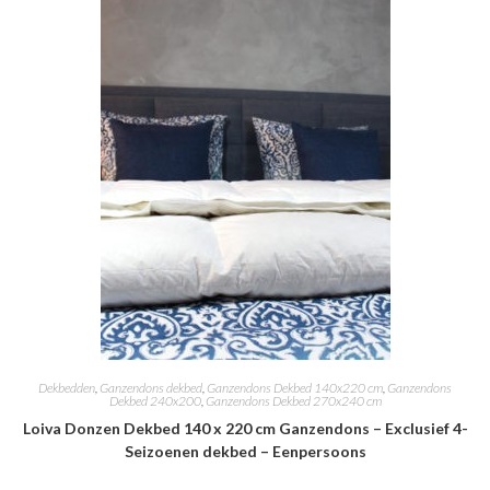
Dekbedden
,
Ganzendons dekbed
,
Ganzendons Dekbed 140x220 cm
,
Ganzendons
Dekbed 240x200
,
Ganzendons Dekbed 270x240 cm
Loiva Donzen Dekbed 140 x 220 cm Ganzendons – Exclusief 4-
Seizoenen dekbed – Eenpersoons