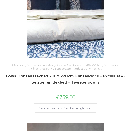
Dekbedden
,
Ganzendons dekbed
,
Ganzendons Dekbed 140x220 cm
,
Ganzendons
Dekbed 240x200
,
Ganzendons Dekbed 270x240 cm
Loiva Donzen Dekbed 200 x 220 cm Ganzendons – Exclusief 4-
Seizoenen dekbed – Tweepersoons
€
759.00
Bestellen via Betternights.nl