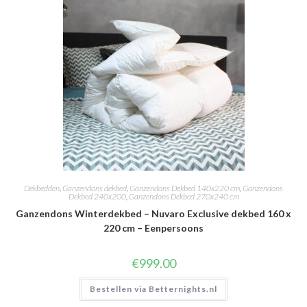
Dekbedden
,
Ganzendons dekbed
,
Ganzendons Dekbed 140x220 cm
,
Ganzendons
Dekbed 240x200
,
Ganzendons Dekbed 270x240 cm
Ganzendons Winterdekbed – Nuvaro Exclusive dekbed 160 x
220 cm – Eenpersoons
€
999.00
Bestellen via Betternights.nl