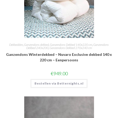
Dekbedden
,
Ganzendons dekbed
,
Ganzendons Dekbed 140x220 cm
,
Ganzendons
Dekbed 240x200
,
Ganzendons Dekbed 270x240 cm
Ganzendons Winterdekbed – Nuvaro Exclusive dekbed 140 x
220 cm – Eenpersoons
€
949.00
Bestellen via Betternights.nl