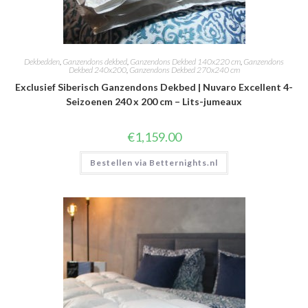
Dekbedden
,
Ganzendons dekbed
,
Ganzendons Dekbed 140x220 cm
,
Ganzendons
Dekbed 240x200
,
Ganzendons Dekbed 270x240 cm
Exclusief Siberisch Ganzendons Dekbed | Nuvaro Excellent 4-
Seizoenen 240 x 200 cm – Lits-jumeaux
€
1,159.00
Bestellen via Betternights.nl