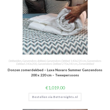
Dekbedden
,
Ganzendons dekbed
,
Ganzendons Dekbed 140x220 cm
,
Ganzendons
Dekbed 240x200
,
Ganzendons Dekbed 270x240 cm
,
Zomerdekbed
Donzen zomerdekbed – Luxe Nuvaro Summer Ganzendons
200 x 220 cm – Tweepersoons
€
1,019.00
Bestellen via Betternights.nl