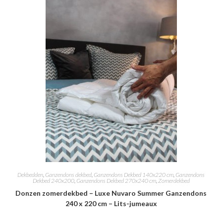
Dekbedden
,
Ganzendons dekbed
,
Ganzendons Dekbed 140x220 cm
,
Ganzendons
Dekbed 240x200
,
Ganzendons Dekbed 270x240 cm
,
Zomerdekbed
Donzen zomerdekbed – Luxe Nuvaro Summer Ganzendons
240 x 220 cm – Lits-jumeaux