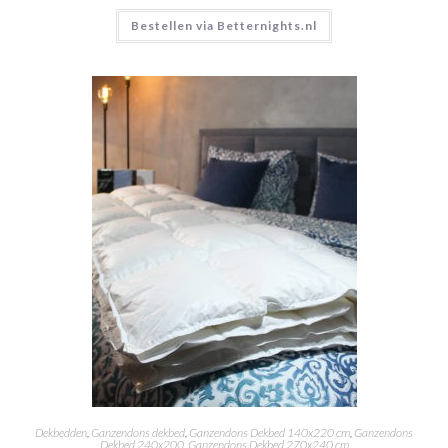
Bestellen via Betternights.nl
Dekbedden
,
Ganzendons dekbed
,
Ganzendons Dekbed 140x220 cm
,
Ganzendons
Dekbed 240x200
,
Ganzendons Dekbed 270x240 cm