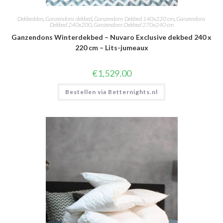
Dekbedden
,
Ganzendons dekbed
,
Ganzendons Dekbed 140x220 cm
,
Ganzendons
Dekbed 240x200
,
Ganzendons Dekbed 270x240 cm
Ganzendons Winterdekbed – Nuvaro Exclusive dekbed 240 x
220 cm – Lits-jumeaux
€
1,529.00
Bestellen via Betternights.nl