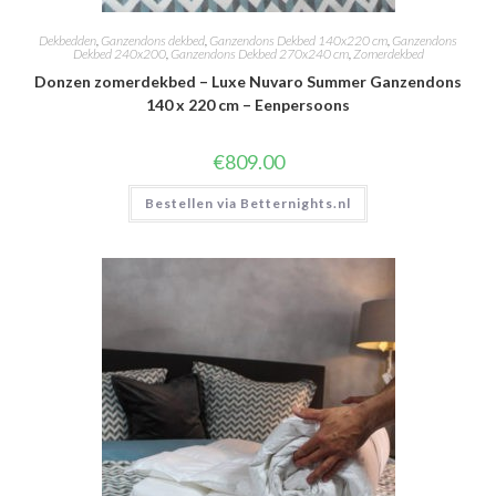
Dekbedden
,
Ganzendons dekbed
,
Ganzendons Dekbed 140x220 cm
,
Ganzendons
Dekbed 240x200
,
Ganzendons Dekbed 270x240 cm
,
Zomerdekbed
Donzen zomerdekbed – Luxe Nuvaro Summer Ganzendons
140 x 220 cm – Eenpersoons
€
809.00
Bestellen via Betternights.nl