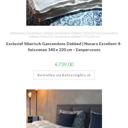
Dekbedden
,
Ganzendons dekbed
,
Ganzendons Dekbed 140x220 cm
,
Ganzendons
Dekbed 240x200
,
Ganzendons Dekbed 270x240 cm
Exclusief Siberisch Ganzendons Dekbed | Nuvaro Excellent 4-
Seizoenen 140 x 220 cm – Eenpersoons
€
739.00
Bestellen via Betternights.nl