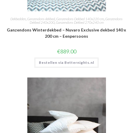
Dekbedden
,
Ganzendons dekbed
,
Ganzendons Dekbed 140x220 cm
,
Ganzendons
Dekbed 240x200
,
Ganzendons Dekbed 270x240 cm
Ganzendons Winterdekbed – Nuvaro Exclusive dekbed 140 x
200 cm – Eenpersoons
€
889.00
Bestellen via Betternights.nl