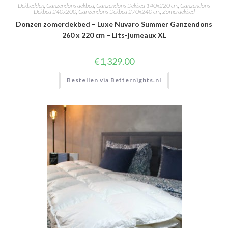
Dekbedden
,
Ganzendons dekbed
,
Ganzendons Dekbed 140x220 cm
,
Ganzendons
Dekbed 240x200
,
Ganzendons Dekbed 270x240 cm
,
Zomerdekbed
Donzen zomerdekbed – Luxe Nuvaro Summer Ganzendons
260 x 220 cm – Lits-jumeaux XL
€
1,329.00
Bestellen via Betternights.nl