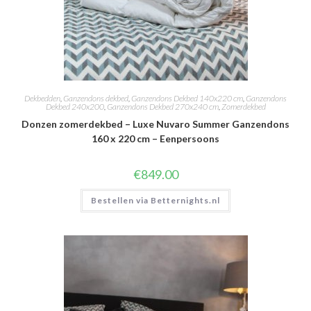
Dekbedden
,
Ganzendons dekbed
,
Ganzendons Dekbed 140x220 cm
,
Ganzendons
Dekbed 240x200
,
Ganzendons Dekbed 270x240 cm
,
Zomerdekbed
Donzen zomerdekbed – Luxe Nuvaro Summer Ganzendons
160 x 220 cm – Eenpersoons
€
849.00
Bestellen via Betternights.nl