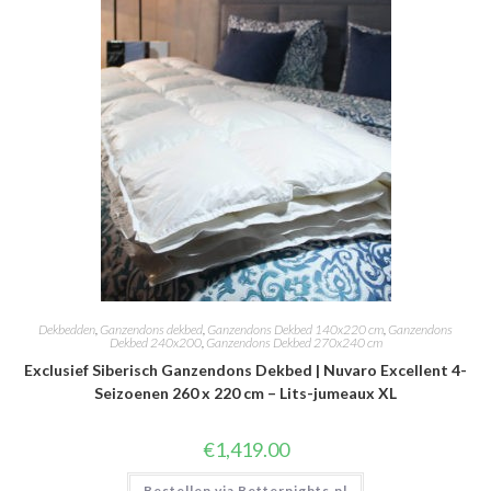
Dekbedden
,
Ganzendons dekbed
,
Ganzendons Dekbed 140x220 cm
,
Ganzendons
Dekbed 240x200
,
Ganzendons Dekbed 270x240 cm
Exclusief Siberisch Ganzendons Dekbed | Nuvaro Excellent 4-
Seizoenen 260 x 220 cm – Lits-jumeaux XL
€
1,419.00
Bestellen via Betternights.nl