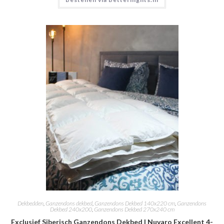
Dekbedden
,
Ganzendons dekbed
,
Ganzendons Dekbed 140x220 cm
,
Ganzendons
Dekbed 240x200
,
Ganzendons Dekbed 270x240 cm
Exclusief Siberisch Ganzendons Dekbed | Nuvaro Excellent 4-