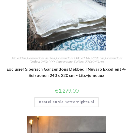
Dekbedden
,
Ganzendons dekbed
,
Ganzendons Dekbed 140x220 cm
,
Ganzendons
Dekbed 240x200
,
Ganzendons Dekbed 270x240 cm
Exclusief Siberisch Ganzendons Dekbed | Nuvaro Excellent 4-
Seizoenen 240 x 220 cm – Lits-jumeaux
€
1,279.00
Bestellen via Betternights.nl