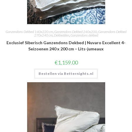
Ganzendons Dekbed 140x220 cm
,
Ganzendons Dekbed 240x200
,
Ganzendons Dekbed
270x240 cm
,
Dekbedden
,
Ganzendons dekbed
Exclusief Siberisch Ganzendons Dekbed | Nuvaro Excellent 4-
Seizoenen 240 x 200 cm – Lits-jumeaux
€
1,159.00
Bestellen via Betternights.nl