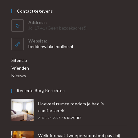
Contactgegevens
Address:
Jol 17 41 (Geen bezoekadres!)
Website:
beddenwinkel-online.nl
Sitemap
Vrienden
Nieuws
Recente Blog Berichten
Hoeveel ruimte rondom je bed is
comfortabel?
APRIL 24, 2025
/
0 REACTIES
Welk formaat tweepersoonsbed past bij