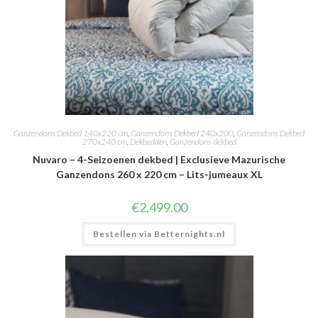
Ganzendons Dekbed 140x220 cm
,
Ganzendons Dekbed 240x200
,
Ganzendons Dekbed
270x240 cm
,
Dekbedden
,
Ganzendons dekbed
Nuvaro – 4-Seizoenen dekbed | Exclusieve Mazurische
Ganzendons 260 x 220 cm – Lits-jumeaux XL
€
2,499.00
Bestellen via Betternights.nl