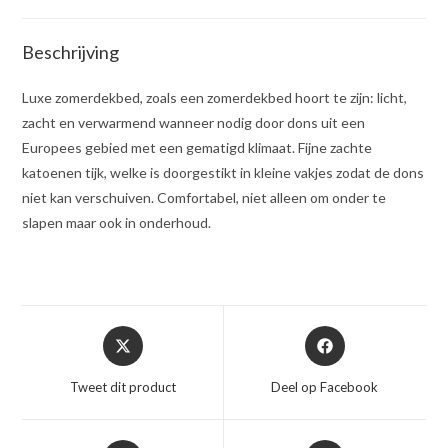
Beschrijving
Luxe zomerdekbed, zoals een zomerdekbed hoort te zijn: licht,
zacht en verwarmend wanneer nodig door dons uit een
Europees gebied met een gematigd klimaat. Fijne zachte
katoenen tijk, welke is doorgestikt in kleine vakjes zodat de dons
niet kan verschuiven. Comfortabel, niet alleen om onder te
slapen maar ook in onderhoud.
Opent
Opent
in
in
een
een
Tweet dit product
Deel op Facebook
nieuw
nieuw
venster
venster