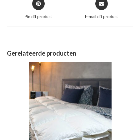
Opent
Opent
in
in
een
een
Pin dit product
E-mail dit product
nieuw
nieuw
venster
venster
Gerelateerde producten