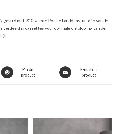
Rijk gevuld met 90% zachte Poolse Landdons, uit één van de
s verdeeld in cassettes voor optimale ontplooiing van de
ijk.
Opent
Opent
Pin dit
E-mail dit
product
product
in
in
een
een
nieuw
nieuw
venster
venster