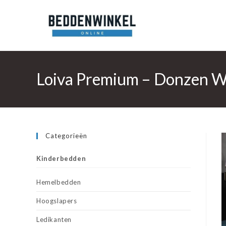
Ga
naar
inhoud
Loiva Premium – Donzen W
Categorieën
Kinderbedden
Hemelbedden
Hoogslapers
Ledikanten