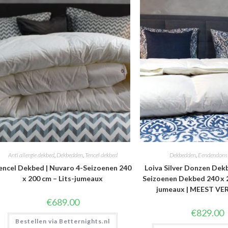
Anti allergie dekbed
,
Dekbedden
,
Tencel dekbed
Dekbedden
,
Eendendons
encel Dekbed | Nuvaro 4-Seizoenen 240
Loiva Silver Donzen Dek
x 200 cm – Lits-jumeaux
Seizoenen Dekbed 240 x 2
jumeaux | MEEST V
€
689.00
€
829.00
Bestellen via Betternights.nl