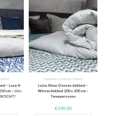
 dekbed
Dekbedden
,
Eendendons dekbed
bed – Luxe 4-
Loiva Silver Donzen dekbed –
20 cm – Lits-
Winterdekbed 200 x 200 cm –
ERKOCHT!
Tweepersoons
€
549.00