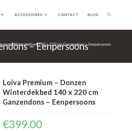
TOGGLE
ACCESSOIRES
CONTACT
BLOG
endons – Eenpersoons
WEBSITE
 Donzen Winterdekbed 140 x 220 cm Ganzendons – Eenpersoons
ZOEKEN
Loiva Premium – Donzen
Winterdekbed 140 x 220 cm
Ganzendons – Eenpersoons
€
399.00