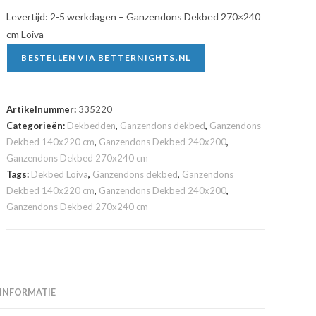
Levertijd: 2-5 werkdagen – Ganzendons Dekbed 270×240
cm Loiva
BESTELLEN VIA BETTERNIGHTS.NL
Artikelnummer:
335220
Categorieën:
Dekbedden
,
Ganzendons dekbed
,
Ganzendons
Dekbed 140x220 cm
,
Ganzendons Dekbed 240x200
,
Ganzendons Dekbed 270x240 cm
Tags:
Dekbed Loiva
,
Ganzendons dekbed
,
Ganzendons
Dekbed 140x220 cm
,
Ganzendons Dekbed 240x200
,
Ganzendons Dekbed 270x240 cm
 INFORMATIE