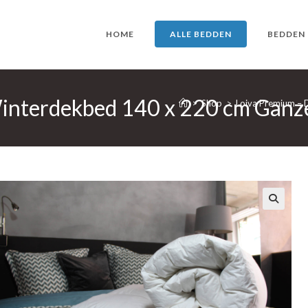
HOME
ALLE BEDDEN
BEDDEN
interdekbed 140 x 220 cm Ganz
>
Shop
>
Loiva Premium –
🔍