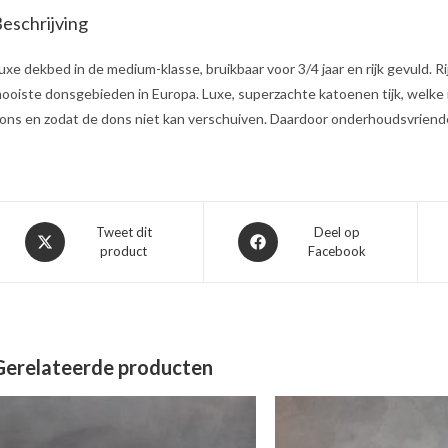
eschrijving
uxe dekbed in de medium-klasse, bruikbaar voor 3/4 jaar en rijk gevuld. 
ooiste donsgebieden in Europa. Luxe, superzachte katoenen tijk, welke i
ons en zodat de dons niet kan verschuiven. Daardoor onderhoudsvriendel
Opent
Opent
Tweet dit
Deel op
product
Facebook
in
in
een
een
nieuw
nieuw
venster
venster
Gerelateerde producten