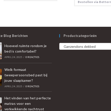
Bestellen via Better
e Blog Berichten
Productcategorieën
Hoeveel ruimte rondom je
Ganzendons dekbed
bed is comfortabel?
APRIL 24, 2025
/
0 REACTIES
Welk formaat
tweepersoonsbed past bij
jouw slaapkamer?
APRIL 24, 2025
/
0 REACTIES
Het vinden van het perfecte
matras voor een
verkwikkende nachtrust