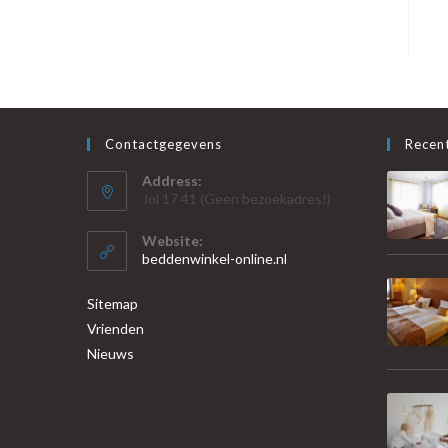
Contactgegevens
Recent
Address:
Jol 17 41 (Geen bezoekadres!)
Website:
beddenwinkel-online.nl
Sitemap
Vrienden
Nieuws