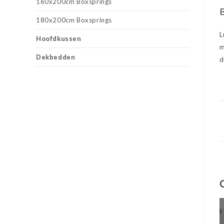
160x200cm Boxsprings
B
180x200cm Boxsprings
L
Hoofdkussen
m
Dekbedden
d