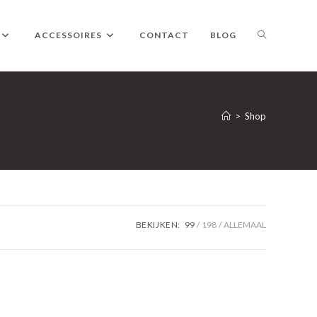
TOGGLE
ACCESSOIRES
CONTACT
BLOG
WEBSITE
>
Shop
ZOEKEN
BEKIJKEN:
99
198
ALLEMAAL