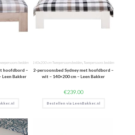
weepersoons bedden
140x200 cm Tweepersoonsbedden
,
Tweepersoons bedden
t hoofdbord –
2-persoonsbed Sydney met hoofdbord –
– Leen Bakker
wit – 140×200 cm – Leen Bakker
€
239.00
akker.nl
Bestellen via LeenBakker.nl