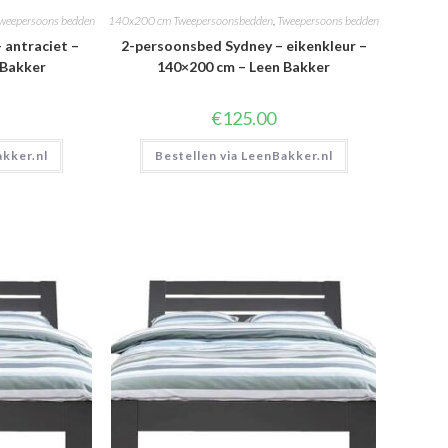
weepersoons bedden
140x200 cm Tweepersoonsbedden
,
Tweepersoons bedden
 antraciet –
2-persoonsbed Sydney – eikenkleur –
 Bakker
140×200 cm – Leen Bakker
€
125.00
akker.nl
Bestellen via LeenBakker.nl