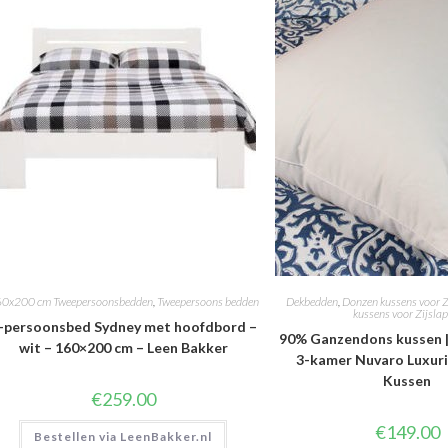
0x200 cm Tweepersoonsbedden
,
Tweepersoons bedden
Dekbedden
,
Donzen kussens voor Z
kussens voor Zijslap
-persoonsbed Sydney met hoofdbord –
90% Ganzendons kussen |
wit – 160×200 cm – Leen Bakker
3-kamer Nuvaro Luxur
Kussen
€
259.00
€
149.00
Bestellen via LeenBakker.nl