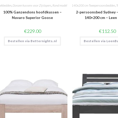
ekbedden
,
Donzen kussens voor Zijslapers
,
Rond model
140x200 cm Tweepersoonsbedden
,
T
100% Ganzendons hoofdkussen –
2-persoonsbed Sydney –
Nuvaro Superior Goose
140×200 cm – Leen
€
229.00
€
112.50
Bestellen via Betternights.nl
Bestellen via LeenB