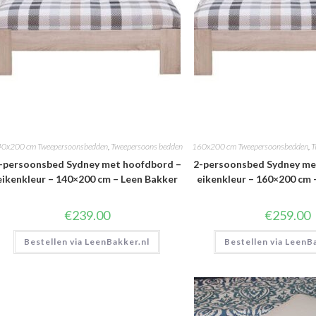
0x200 cm Tweepersoonsbedden
,
Tweepersoons bedden
160x200 cm Tweepersoonsbedden
,
T
-persoonsbed Sydney met hoofdbord –
2-persoonsbed Sydney me
eikenkleur – 140×200 cm – Leen Bakker
eikenkleur – 160×200 cm 
€
239.00
€
259.00
Bestellen via LeenBakker.nl
Bestellen via LeenB