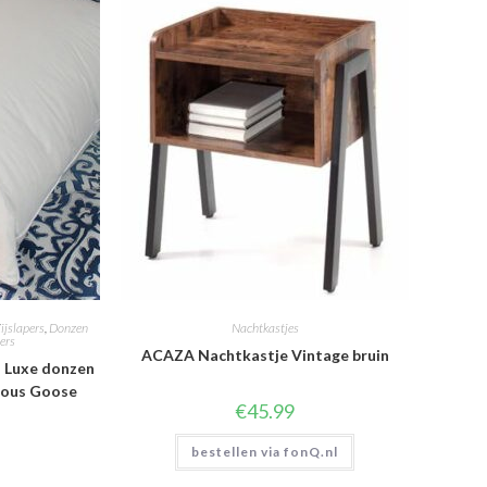
ijslapers
,
Donzen
Nachtkastjes
ers
ACAZA Nachtkastje Vintage bruin
 Luxe donzen
ious Goose
€
45.99
bestellen via fonQ.nl