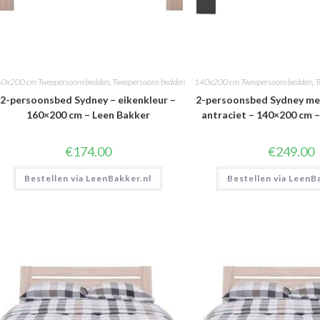
0x200 cm Tweepersoonsbedden
,
Tweepersoons bedden
140x200 cm Tweepersoonsbedden
,
T
2-persoonsbed Sydney – eikenkleur –
2-persoonsbed Sydney me
160×200 cm – Leen Bakker
antraciet – 140×200 cm 
€
174.00
€
249.00
Bestellen via LeenBakker.nl
Bestellen via LeenB