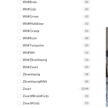
Wit#Bruin
(3)
Wit#Grijs
(2)
Wit#Groen
(1)
Wit#Multikleur
(1)
Wit#Oranje
(3)
Wit#Roze
(6)
Wit#Turquoise
(3)
Wit#Wit
(1)
Wit#Zilverkleurig
(1)
Wit#Zwart
(3)
Zilverkleurig
(4)
Zilverkleurig#Wit
(3)
Zwart
(239)
Zwart#Bruin#Grijs
(1)
Zwart#Grijs
(7)