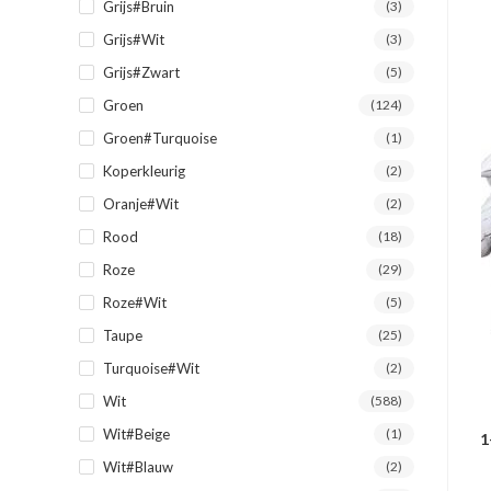
Grijs#Bruin
(3)
Grijs#Wit
(3)
Grijs#Zwart
(5)
Groen
(124)
Groen#Turquoise
(1)
Koperkleurig
(2)
Oranje#Wit
(2)
Rood
(18)
Roze
(29)
Roze#Wit
(5)
Taupe
(25)
Turquoise#Wit
(2)
Wit
(588)
Wit#Beige
(1)
1
Wit#Blauw
(2)