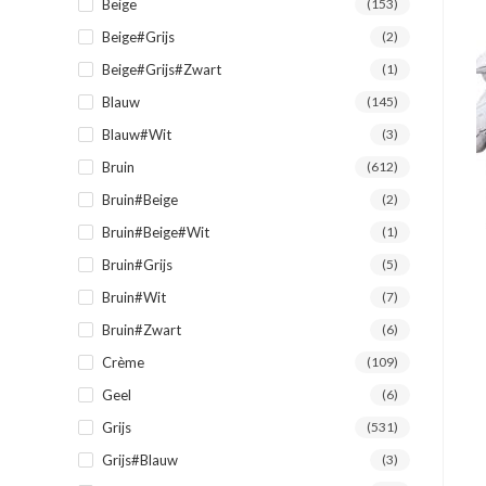
Beige
(153)
Beige#Grijs
(2)
Beige#Grijs#Zwart
(1)
Blauw
(145)
Blauw#Wit
(3)
Bruin
(612)
Bruin#Beige
(2)
Bruin#Beige#Wit
(1)
Bruin#Grijs
(5)
Bruin#Wit
(7)
Bruin#Zwart
(6)
Crème
(109)
Geel
(6)
Grijs
(531)
Grijs#Blauw
(3)