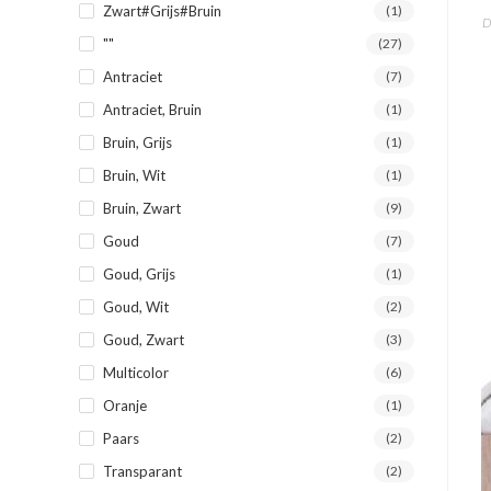
Zwart#Grijs#Bruin
(1)
D
""
(27)
Antraciet
(7)
Antraciet, Bruin
(1)
Bruin, Grijs
(1)
Bruin, Wit
(1)
Bruin, Zwart
(9)
Goud
(7)
Goud, Grijs
(1)
Goud, Wit
(2)
Goud, Zwart
(3)
Multicolor
(6)
Oranje
(1)
Paars
(2)
Transparant
(2)