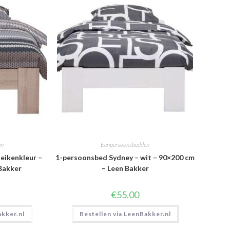
en
Eenpersoonsbedden
eikenkleur –
1-persoonsbed Sydney – wit – 90×200 cm
Bakker
– Leen Bakker
€
55.00
akker.nl
Bestellen via LeenBakker.nl