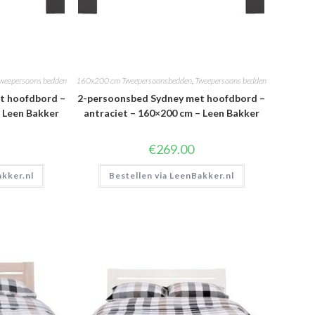
weepersoons bedden
160x200 cm Tweepersoonsbedden
,
Tweepersoons bedden
t hoofdbord –
2-persoonsbed Sydney met hoofdbord –
– Leen Bakker
antraciet – 160×200 cm – Leen Bakker
€
269.00
akker.nl
Bestellen via LeenBakker.nl