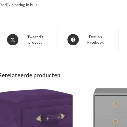
iterlijk dinsdag in huis
Opent
Opent
Tweet dit
Deel op
product
Facebook
in
in
een
een
nieuw
nieuw
venster
venster
Gerelateerde producten