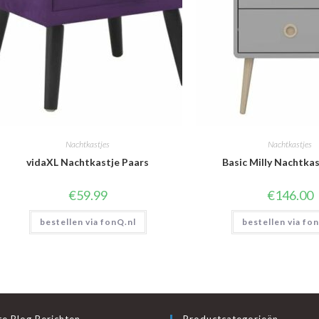
Nachtkastjes
Nachtkastjes
vidaXL Nachtkastje Paars
Basic Milly Nachtkas
€
59.99
€
146.00
bestellen via fonQ.nl
bestellen via fo
e Blog Berichten
Productcategorieën