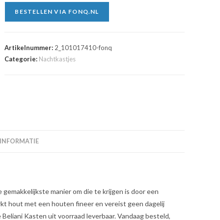
BESTELLEN VIA FONQ.NL
Artikelnummer:
2_101017410-fonq
Categorie:
Nachtkastjes
 INFORMATIE
 gemakkelijkste manier om die te krijgen is door een
kt hout met een houten fineer en vereist geen dagelij
 Beliani Kasten uit voorraad leverbaar. Vandaag besteld,