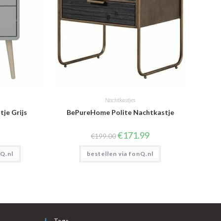
Nachtkastjes
tje Grijs
BePureHome Polite Nachtkastje
Oorspronkelijke
Huidige
€
171.99
€
199.00
prijs
prijs
was:
is:
nQ.nl
bestellen via fonQ.nl
€199.00.
€171.99.
Tags