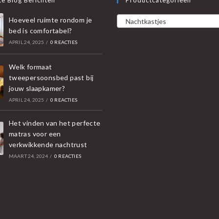
Hoeveel ruimte rondom je
Nachtkastjes
bed is comfortabel?
APRIL 24, 2025
/
0 REACTIES
Welk formaat
tweepersoonsbed past bij
jouw slaapkamer?
APRIL 24, 2025
/
0 REACTIES
Het vinden van het perfecte
matras voor een
verkwikkende nachtrust
MAART 24, 2024
/
0 REACTIES