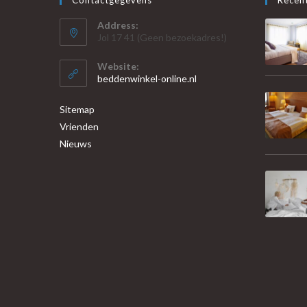
Address:
Jol 17 41 (Geen bezoekadres!)
Website:
beddenwinkel-online.nl
Sitemap
Vrienden
Nieuws