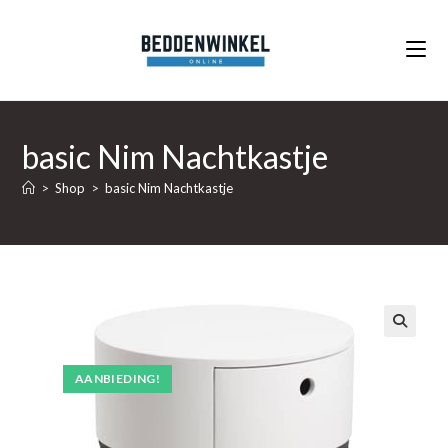
Ga
naar
inhoud
basic Nim Nachtkastje
>
Shop
>
basic Nim Nachtkastje
🔍
AANBIEDING!