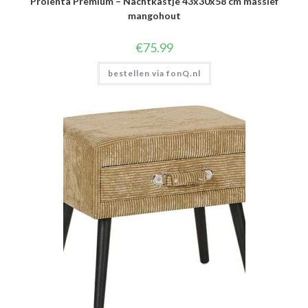
Prolenta Premium – Nachtkastje 43x30x58 cm massief
mangohout
€
75.99
bestellen via fonQ.nl