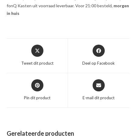
fonQ Kasten uit voorraad leverbaar. Voor 21:00 besteld,
morgen
in huis
Opent
Opent
in
in
een
een
Tweet dit product
Deel op Facebook
nieuw
nieuw
venster
venster
Opent
Opent
in
in
een
een
Pin dit product
E-mail dit product
nieuw
nieuw
venster
venster
Gerelateerde producten