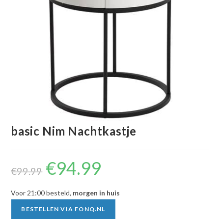
basic Nim Nachtkastje
€
94.99
Oorspronkelijke
Huidige
prijs
prijs
€
99.99
was:
is:
€99.99.
€94.99.
Voor 21:00 besteld,
morgen in huis
BESTELLEN VIA FONQ.NL