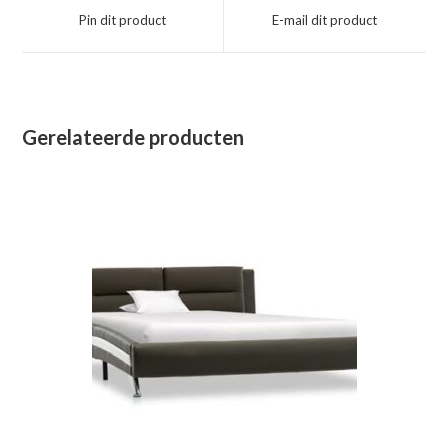
een
een
Pin dit product
E-mail dit product
nieuw
nieuw
venster
venster
Gerelateerde producten