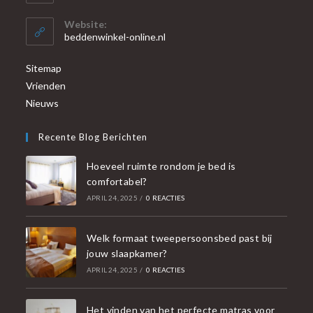
Website:
beddenwinkel-online.nl
Sitemap
Vrienden
Nieuws
Recente Blog Berichten
Hoeveel ruimte rondom je bed is
comfortabel?
APRIL 24, 2025
/
0 REACTIES
Welk formaat tweepersoonsbed past bij
jouw slaapkamer?
APRIL 24, 2025
/
0 REACTIES
Het vinden van het perfecte matras voor