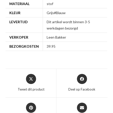
MATERIAAL
stof
KLEUR
Grijs#Blauw
LEVERTIJD
Dit artikel wordt binnen 3-5
werkdagen bezorgd
VERKOPER
Leen Bakker
BEZORGKOSTEN
39.95
Opent
Opent
in
in
een
een
Tweet dit product
Deel op Facebook
nieuw
nieuw
venster
venster
Opent
Opent
in
in