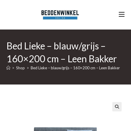
Ga
naar
inhoud
Bed Lieke – blauw/grijs –
160×200 cm – Leen Bakker
>
Shop
>
Bed Lieke – blauw/grijs – 160×200 cm – Leen Bakker
🔍