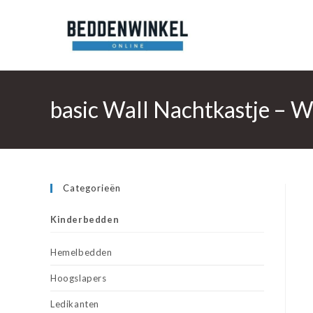
Ga
naar
inhoud
basic Wall Nachtkastje – W
Categorieën
Kinderbedden
Hemelbedden
Hoogslapers
Ledikanten