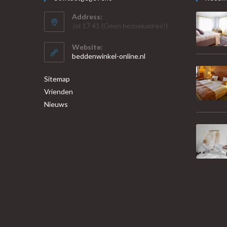
Address:
Jol 17 41 (Geen bezoekadres!)
Website:
beddenwinkel-online.nl
Sitemap
Vrienden
Nieuws