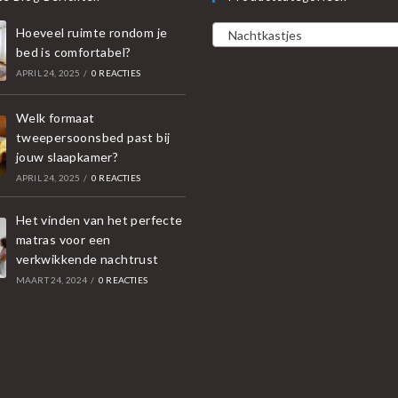
Hoeveel ruimte rondom je
Nachtkastjes
bed is comfortabel?
APRIL 24, 2025
/
0 REACTIES
Welk formaat
tweepersoonsbed past bij
jouw slaapkamer?
APRIL 24, 2025
/
0 REACTIES
Het vinden van het perfecte
matras voor een
verkwikkende nachtrust
MAART 24, 2024
/
0 REACTIES