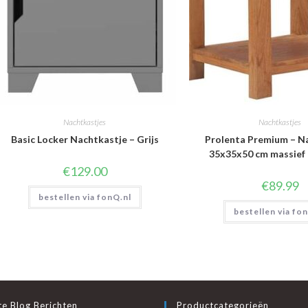
Nachtkastjes
Nachtkastjes
Basic Locker Nachtkastje – Grijs
Prolenta Premium – N
35x35x50 cm massief
€
129.00
€
89.99
bestellen via fonQ.nl
bestellen via fo
e Blog Berichten
Productcategorieën