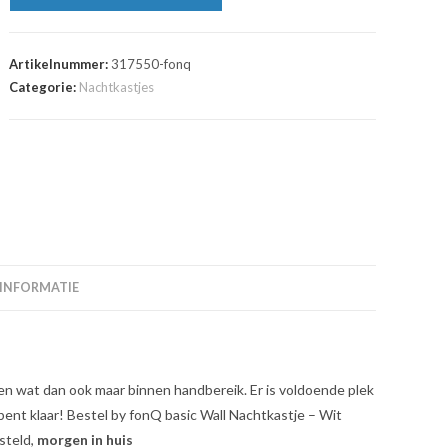
Artikelnummer:
317550-fonq
Categorie:
Nachtkastjes
 INFORMATIE
 en wat dan ook maar binnen handbereik. Er is voldoende plek
ent klaar! Bestel by fonQ basic Wall Nachtkastje – Wit
steld,
morgen in huis