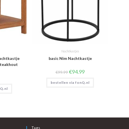
Nachtkastjes
achtkastje
basic Nim Nachtkastje
 teakhout
Oorspronkelijke
Huidige
€
94.99
€
99.99
prijs
prijs
was:
is:
bestellen via fonQ.nl
€99.99.
€94.99.
nQ.nl
Tags