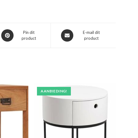
Opent
Opent
Pin dit
E-mail dit
product
product
in
in
een
een
nieuw
nieuw
venster
venster
AANBIEDING!