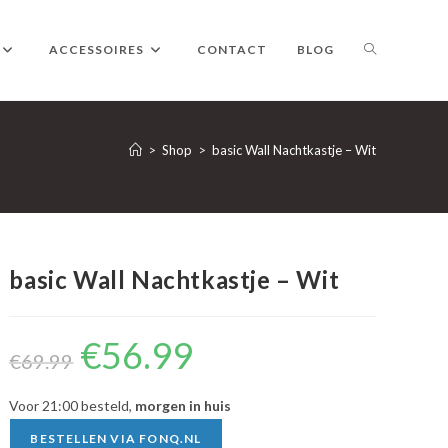
TOGGLE
ACCESSOIRES
CONTACT
BLOG
WEBSITE
>
Shop
>
basic Wall Nachtkastje – Wit
ZOEKEN
basic Wall Nachtkastje – Wit
€
56.99
Oorspronkelijke
Huidige
prijs
prijs
€
69.99
was:
is:
€69.99.
€56.99.
Voor 21:00 besteld,
morgen in huis
BESTELLEN VIA FONQ.NL