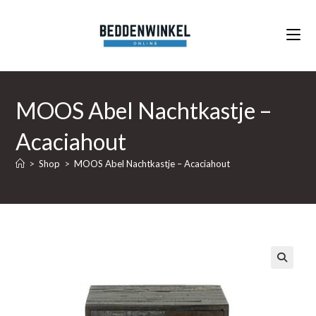
Ga
naar
inhoud
MOOS Abel Nachtkastje –
Acaciahout
>
Shop
>
MOOS Abel Nachtkastje – Acaciahout
🔍