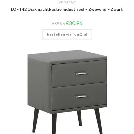
Nachtkastjes
LOFT42 Djax nachtkastje Industrieel – Zwevend – Zwart
Oorspronkelijke
Huidige
€
80.96
€
89.96
prijs
prijs
was:
is:
bestellen via fonQ.nl
€89.96.
€80.96.