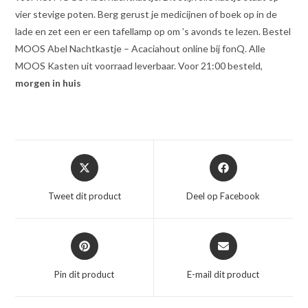
vier stevige poten. Berg gerust je medicijnen of boek op in de
lade en zet een er een tafellamp op om ’s avonds te lezen. Bestel
MOOS Abel Nachtkastje – Acaciahout online bij fonQ. Alle
MOOS Kasten uit voorraad leverbaar. Voor 21:00 besteld,
morgen in huis
Opent
Opent
in
in
een
een
Tweet dit product
Deel op Facebook
nieuw
nieuw
venster
venster
Opent
Opent
in
in
een
een
Pin dit product
E-mail dit product
nieuw
nieuw
venster
venster