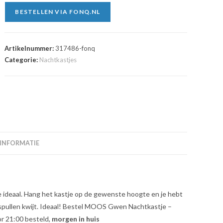
BESTELLEN VIA FONQ.NL
Artikelnummer:
317486-fonq
Categorie:
Nachtkastjes
 INFORMATIE
e ideaal. Hang het kastje op de gewenste hoogte en je hebt
 spullen kwijt. Ideaal! Bestel MOOS Gwen Nachtkastje –
or 21:00 besteld,
morgen in huis