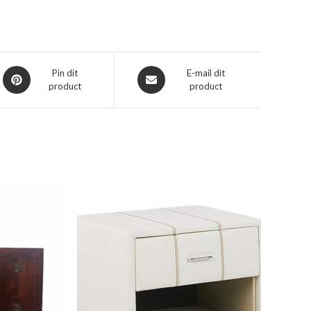
Opent
Opent
Pin dit
E-mail dit
product
product
in
in
een
een
nieuw
nieuw
venster
venster