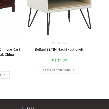
Nachtkastjes
 Chinese Kast
Beliani BETIN Nachtkastje wit
xi, China
€
132.99
bestellen via fonQ.nl
nQ.nl
Tags