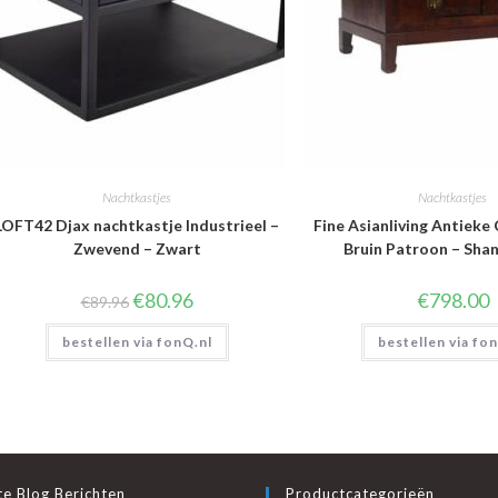
Nachtkastjes
Nachtkastjes
LOFT42 Djax nachtkastje Industrieel –
Fine Asianliving Antieke
Zwevend – Zwart
Bruin Patroon – Shan
Oorspronkelijke
Huidige
€
80.96
€
798.00
€
89.96
prijs
prijs
was:
is:
bestellen via fonQ.nl
€89.96.
€80.96.
bestellen via fo
e Blog Berichten
Productcategorieën