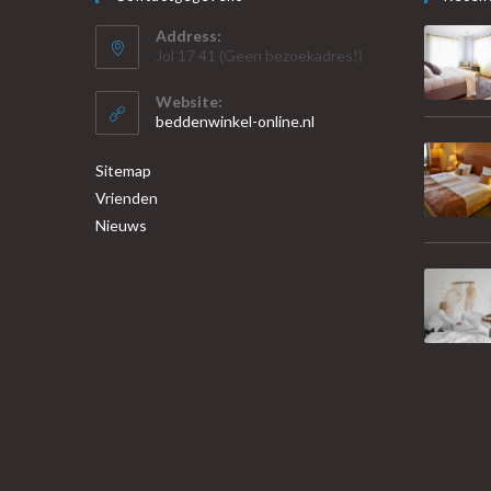
Address:
Jol 17 41 (Geen bezoekadres!)
Website:
beddenwinkel-online.nl
Sitemap
Vrienden
Nieuws