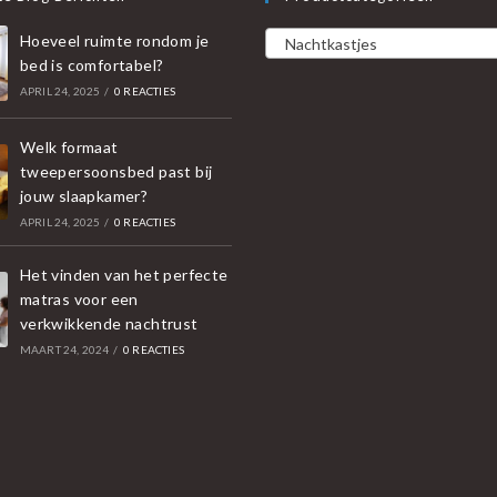
Hoeveel ruimte rondom je
Nachtkastjes
bed is comfortabel?
APRIL 24, 2025
/
0 REACTIES
Welk formaat
tweepersoonsbed past bij
jouw slaapkamer?
APRIL 24, 2025
/
0 REACTIES
Het vinden van het perfecte
matras voor een
verkwikkende nachtrust
MAART 24, 2024
/
0 REACTIES