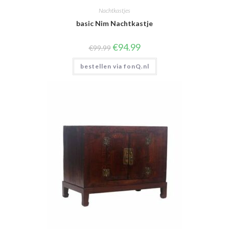
Nachtkastjes
basic Nim Nachtkastje
Oorspronkelijke
Huidige
€
94.99
€
99.99
prijs
prijs
was:
is:
bestellen via fonQ.nl
€99.99.
€94.99.