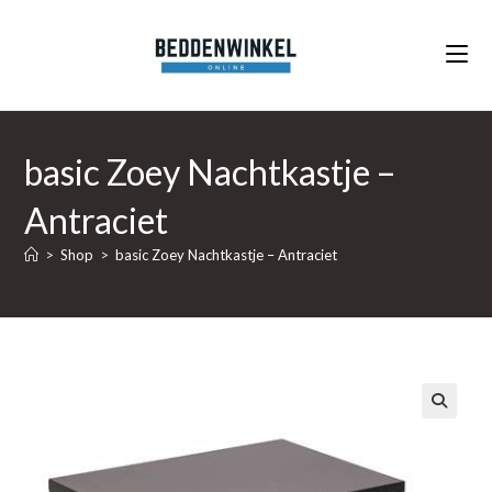
Ga
naar
inhoud
basic Zoey Nachtkastje –
Antraciet
>
Shop
>
basic Zoey Nachtkastje – Antraciet
🔍