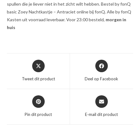
spullen die je liever niet in het zicht wilt hebben. Bestel by fonQ
basic Zoey Nachtkastje – Antraciet online bij fonQ. Alle by fonQ
Kasten uit voorraad leverbaar. Voor 23:00 besteld,
morgen in
huis
Opent
Opent
in
in
een
een
Tweet dit product
Deel op Facebook
nieuw
nieuw
venster
venster
Opent
Opent
in
in
een
een
Pin dit product
E-mail dit product
nieuw
nieuw
venster
venster