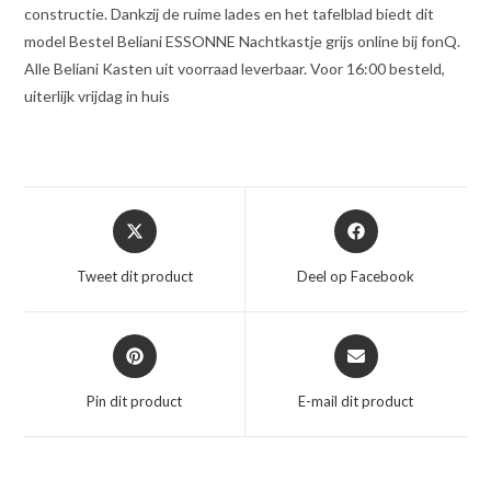
constructie. Dankzij de ruime lades en het tafelblad biedt dit
model Bestel Beliani ESSONNE Nachtkastje grijs online bij fonQ.
Alle Beliani Kasten uit voorraad leverbaar. Voor 16:00 besteld,
uiterlijk vrijdag in huis
Opent
Opent
in
in
een
een
Tweet dit product
Deel op Facebook
nieuw
nieuw
venster
venster
Opent
Opent
in
in
een
een
Pin dit product
E-mail dit product
nieuw
nieuw
venster
venster