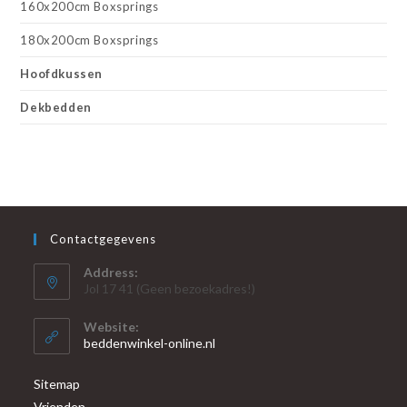
160x200cm Boxsprings
180x200cm Boxsprings
Hoofdkussen
Dekbedden
Contactgegevens
Address:
Jol 17 41 (Geen bezoekadres!)
Website:
beddenwinkel-online.nl
Sitemap
Vrienden