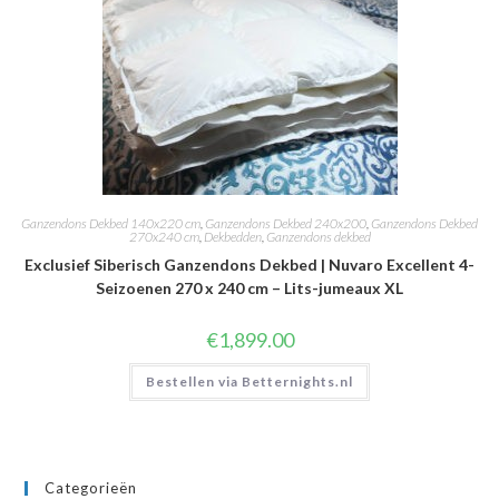
Ganzendons Dekbed 140x220 cm
,
Ganzendons Dekbed 240x200
,
Ganzendons Dekbed
270x240 cm
,
Dekbedden
,
Ganzendons dekbed
Exclusief Siberisch Ganzendons Dekbed | Nuvaro Excellent 4-
Seizoenen 270 x 240 cm – Lits-jumeaux XL
€
1,899.00
Bestellen via Betternights.nl
Categorieën