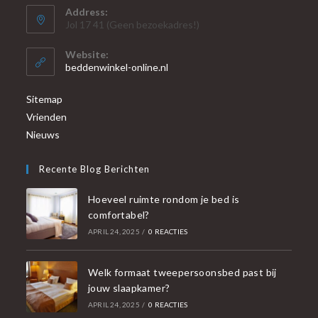
Address:
Jol 17 41 (Geen bezoekadres!)
Website:
beddenwinkel-online.nl
Sitemap
Vrienden
Nieuws
Recente Blog Berichten
Hoeveel ruimte rondom je bed is
comfortabel?
APRIL 24, 2025
/
0 REACTIES
Welk formaat tweepersoonsbed past bij
jouw slaapkamer?
APRIL 24, 2025
/
0 REACTIES