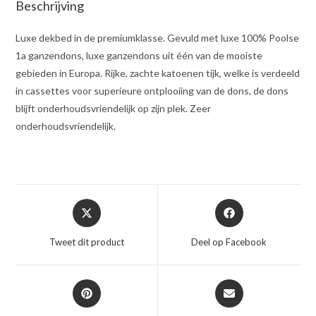
Beschrijving
Luxe dekbed in de premiumklasse. Gevuld met luxe 100% Poolse
1a ganzendons, luxe ganzendons uit één van de mooiste
gebieden in Europa. Rijke, zachte katoenen tijk, welke is verdeeld
in cassettes voor superieure ontplooiing van de dons, de dons
blijft onderhoudsvriendelijk op zijn plek. Zeer
onderhoudsvriendelijk.
Opent
Opent
in
in
een
een
Tweet dit product
Deel op Facebook
nieuw
nieuw
venster
venster
Opent
Opent
in
in
een
een