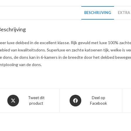
BESCHRIJVING
EXTRA
eschrijving
eer luxe dekbed in de excellent klasse. Rijk gevuld met luxe 100% zach
ebied van kwaliteitsdons. Superluxe en zachte katoenen tijk, welke is 
e dons, de dons kan in 6-kamers in de breedte door het dekbed bewegen
ntplooiing van de dons.
Opent
Opent
Tweet dit
Deel op
product
Facebook
in
in
een
een
nieuw
nieuw
venster
venster