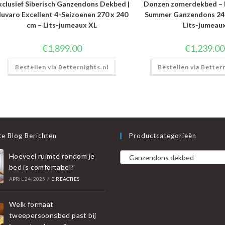
xclusief Siberisch Ganzendons Dekbed |
Donzen zomerdekbed – 
uvaro Excellent 4-Seizoenen 270 x 240
Summer Ganzendons 240
cm – Lits-jumeaux XL
Lits-jumeau
€
1,899.00
€
1,239.00
Bestellen via Betternights.nl
Bestellen via Better
e Blog Berichten
Productcategorieën
Hoeveel ruimte rondom je
Ganzendons dekbed
bed is comfortabel?
APRIL 24, 2025
/
0 REACTIES
Welk formaat
tweepersoonsbed past bij