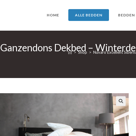
HOME
ALLE BEDDEN
BEDDEN
h Ganzendons Dekbed – Winterde
>
Shop
>
Nuvaro Excellent Siber
🔍