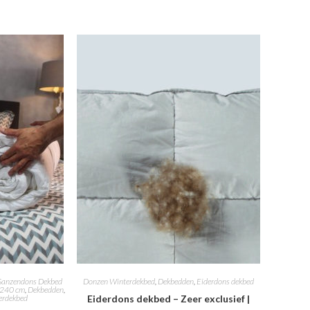
anzendons Dekbed
Donzen Winterdekbed
,
Dekbedden
,
Eiderdons dekbed
x240 cm
,
Dekbedden
,
rdekbed
Eiderdons dekbed – Zeer exclusief |