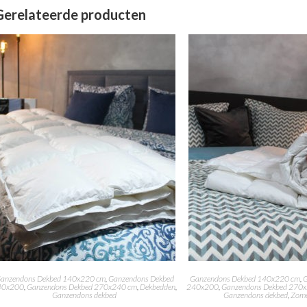
Gerelateerde producten
anzendons Dekbed 140x220 cm
,
Ganzendons Dekbed
Ganzendons Dekbed 140x220 cm
,
G
40x200
,
Ganzendons Dekbed 270x240 cm
,
Dekbedden
,
240x200
,
Ganzendons Dekbed 270
Ganzendons dekbed
Ganzendons dekbed
,
Zome