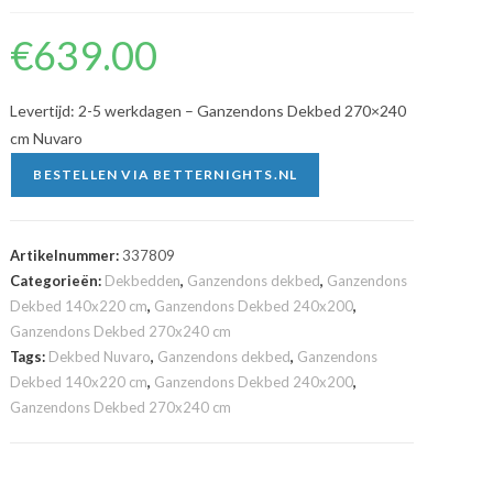
€
639.00
Levertijd: 2-5 werkdagen – Ganzendons Dekbed 270×240
cm Nuvaro
BESTELLEN VIA BETTERNIGHTS.NL
Artikelnummer:
337809
Categorieën:
Dekbedden
,
Ganzendons dekbed
,
Ganzendons
Dekbed 140x220 cm
,
Ganzendons Dekbed 240x200
,
Ganzendons Dekbed 270x240 cm
Tags:
Dekbed Nuvaro
,
Ganzendons dekbed
,
Ganzendons
Dekbed 140x220 cm
,
Ganzendons Dekbed 240x200
,
Ganzendons Dekbed 270x240 cm