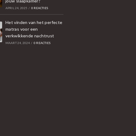
jouw slaapkamer?
APRIL 24, 2025
/
0 REACTIES
Het vinden van het perfecte
matras voor een
verkwikkende nachtrust
MAART 24, 2024
/
0 REACTIES