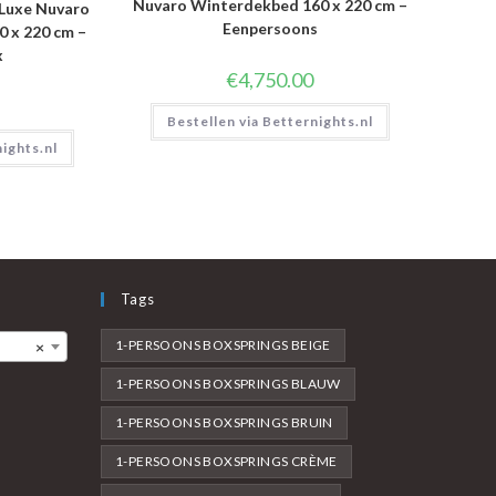
Nuvaro Winterdekbed 160 x 220 cm –
Luxe Nuvaro
Eenpersoons
 x 220 cm –
x
€
4,750.00
Bestellen via Betternights.nl
nights.nl
Tags
1-PERSOONS BOXSPRINGS BEIGE
×
1-PERSOONS BOXSPRINGS BLAUW
1-PERSOONS BOXSPRINGS BRUIN
1-PERSOONS BOXSPRINGS CRÈME