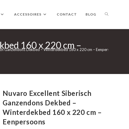
TOGGLE
ACCESSOIRES
CONTACT
BLOG
kbed 160 x 220 cm –
WEBSITE
isch Ganzendons Dekbed – Winterdekbed 160 x 220 cm – Eenpersoons
ZOEKEN
Nuvaro Excellent Siberisch
Ganzendons Dekbed –
Winterdekbed 160 x 220 cm –
Eenpersoons