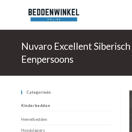
Ga
naar
inhoud
Nuvaro Excellent Siberisc
Eenpersoons
Categorieën
Kinderbedden
Hemelbedden
Hoogslapers