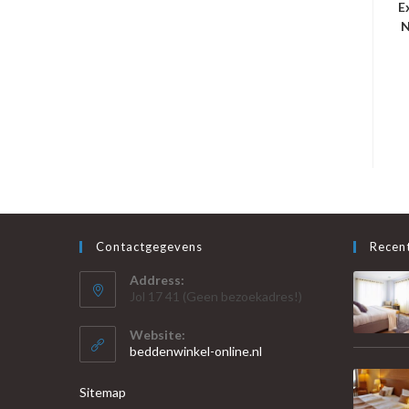
E
N
Contactgegevens
Recent
Address:
Jol 17 41 (Geen bezoekadres!)
Website:
beddenwinkel-online.nl
Sitemap