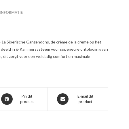
 INFORMATIE
te 1a Siberische Ganzendons, de crème de la crème op het
verdeeld in 6-Kammersysteem voor superieure ontplooiing van
, dit zorgt voor een weldadig comfort en maximale
Opent
Opent
Pin dit
E-mail dit
product
product
in
in
een
een
nieuw
nieuw
venster
venster