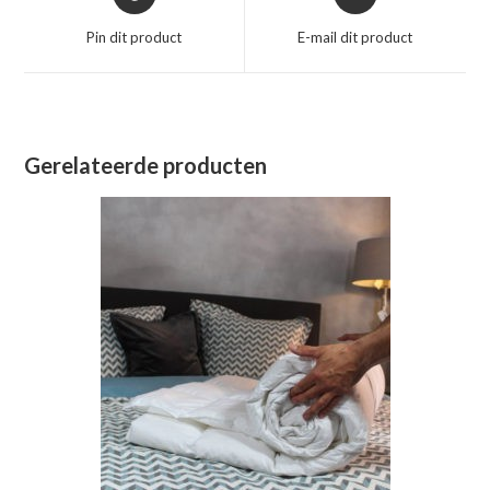
in
in
een
een
Pin dit product
E-mail dit product
nieuw
nieuw
venster
venster
Gerelateerde producten