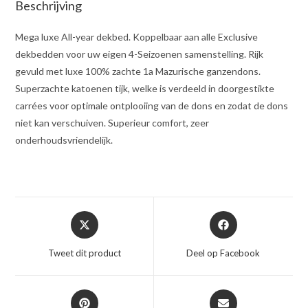
Beschrijving
Mega luxe All-year dekbed. Koppelbaar aan alle Exclusive
dekbedden voor uw eigen 4-Seizoenen samenstelling. Rijk
gevuld met luxe 100% zachte 1a Mazurische ganzendons.
Superzachte katoenen tijk, welke is verdeeld in doorgestikte
carrées voor optimale ontplooiing van de dons en zodat de dons
niet kan verschuiven. Superieur comfort, zeer
onderhoudsvriendelijk.
Opent
Opent
in
in
een
een
Tweet dit product
Deel op Facebook
nieuw
nieuw
venster
venster
Opent
Opent