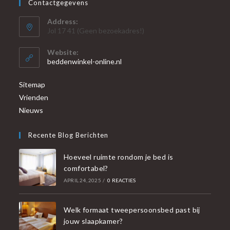
Contactgegevens
Address:
Jol 17 41 (Geen bezoekadres!)
Website:
beddenwinkel-online.nl
Sitemap
Vrienden
Nieuws
Recente Blog Berichten
Hoeveel ruimte rondom je bed is
comfortabel?
APRIL 24, 2025
/
0 REACTIES
Welk formaat tweepersoonsbed past bij
jouw slaapkamer?