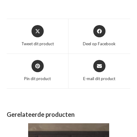
Opent
Opent
in
in
een
een
Tweet dit product
Deel op Facebook
nieuw
nieuw
venster
venster
Opent
Opent
in
in
een
een
Pin dit product
E-mail dit product
nieuw
nieuw
venster
venster
Gerelateerde producten