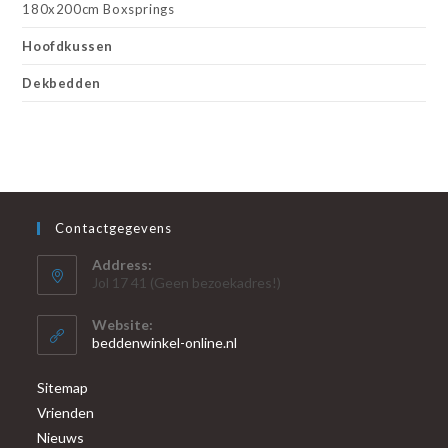
180x200cm Boxsprings
Hoofdkussen
Dekbedden
Contactgegevens
Address:
Jol 17 41 (Geen bezoekadres!)
Website:
beddenwinkel-online.nl
Sitemap
Vrienden
Nieuws