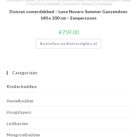
Ganzendons Dekbed 140x220 cm
,
Ganzendons Dekbed 240x200
,
Ganzendons Dekbed
270x240 cm
,
Dekbedden
,
Ganzendons dekbed
,
Zomerdekbed
Donzen zomerdekbed – Luxe Nuvaro Summer Ganzendons
140 x 200 cm – Eenpersoons
€
759.00
Bestellen via Betternights.nl
Categorieën
Kinderbedden
Hemelbedden
Hoogslapers
Ledikanten
Meegroeibedden