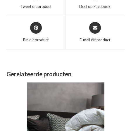
een
een
Tweet dit product
Deel op Facebook
nieuw
nieuw
venster
venster
Opent
Opent
in
in
een
een
Pin dit product
E-mail dit product
nieuw
nieuw
venster
venster
Gerelateerde producten