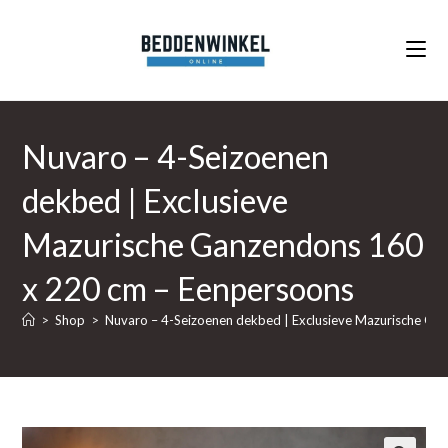
Ga
naar
inhoud
Nuvaro – 4-Seizoenen
dekbed | Exclusieve
Mazurische Ganzendons 160
x 220 cm – Eenpersoons
>
Shop
>
Nuvaro – 4-Seizoenen dekbed | Exclusieve Mazurische G