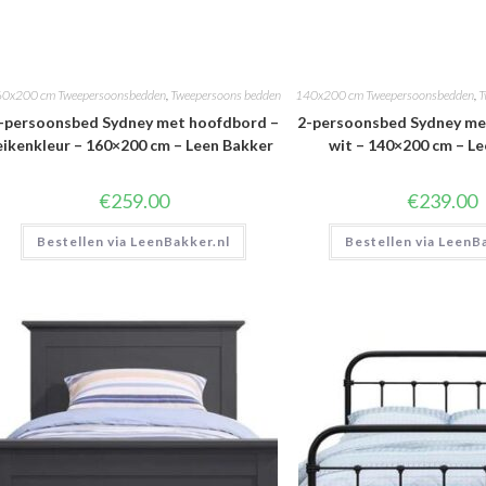
0x200 cm Tweepersoonsbedden
,
Tweepersoons bedden
140x200 cm Tweepersoonsbedden
,
T
-persoonsbed Sydney met hoofdbord –
2-persoonsbed Sydney me
eikenkleur – 160×200 cm – Leen Bakker
wit – 140×200 cm – L
€
259.00
€
239.00
Bestellen via LeenBakker.nl
Bestellen via LeenB