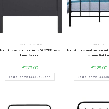
Eenpersoonsbedden
Twijfelaars
Bed Amber – antraciet – 90×200 cm –
Bed Anne – mat antraciet
Leen Bakker
– Leen Bakke
€
279.00
€
229.00
Bestellen via LeenBakker.nl
Bestellen via LeenB