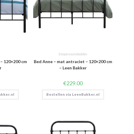
Eenpersoonsbedden
 – 120×200 cm
Bed Anne – mat antraciet – 120×200 cm
r
– Leen Bakker
€
229.00
akker.nl
Bestellen via LeenBakker.nl