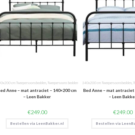
0x200 cm Tweepersoonsbedden
,
Tweepersoons bedden
140x200 cm Tweepersoonsbedden
,
T
ed Anne – mat antraciet – 140×200 cm
Bed Anne – mat antraciet
– Leen Bakker
– Leen Bakke
€
249.00
€
249.00
Bestellen via LeenBakker.nl
Bestellen via LeenB