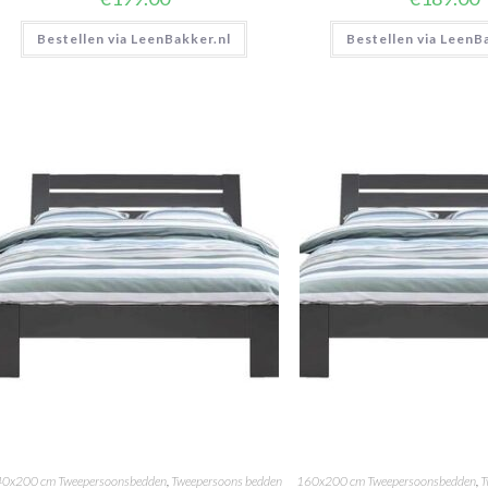
Bestellen via LeenBakker.nl
Bestellen via LeenB
0x200 cm Tweepersoonsbedden
,
Tweepersoons bedden
160x200 cm Tweepersoonsbedden
,
T