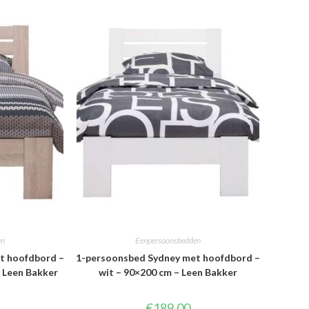
en
Eenpersoonsbedden
t hoofdbord –
1-persoonsbed Sydney met hoofdbord –
– Leen Bakker
wit – 90×200 cm – Leen Bakker
€
189.00