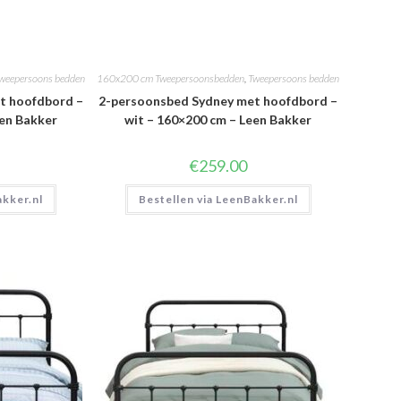
weepersoons bedden
160x200 cm Tweepersoonsbedden
,
Tweepersoons bedden
t hoofdbord –
2-persoonsbed Sydney met hoofdbord –
een Bakker
wit – 160×200 cm – Leen Bakker
€
259.00
akker.nl
Bestellen via LeenBakker.nl