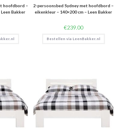
t hoofdbord –
2-persoonsbed Sydney met hoofdbord –
– Leen Bakker
eikenkleur – 140×200 cm – Leen Bakker
€
239.00
akker.nl
Bestellen via LeenBakker.nl