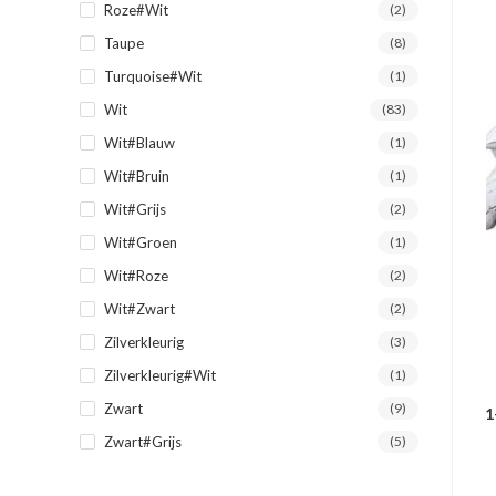
Roze#Wit
(2)
Taupe
(8)
Turquoise#Wit
(1)
Wit
(83)
Wit#Blauw
(1)
Wit#Bruin
(1)
Wit#Grijs
(2)
Wit#Groen
(1)
Wit#Roze
(2)
Wit#Zwart
(2)
Zilverkleurig
(3)
Zilverkleurig#Wit
(1)
Zwart
(9)
1
Zwart#Grijs
(5)