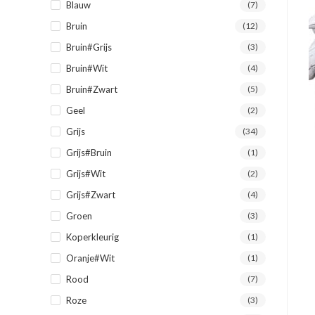
Blauw
(7)
Bruin
(12)
Bruin#Grijs
(3)
Bruin#Wit
(4)
Bruin#Zwart
(5)
Geel
(2)
Grijs
(34)
Grijs#Bruin
(1)
Grijs#Wit
(2)
Grijs#Zwart
(4)
Groen
(3)
Koperkleurig
(1)
Oranje#Wit
(1)
Rood
(7)
Roze
(3)