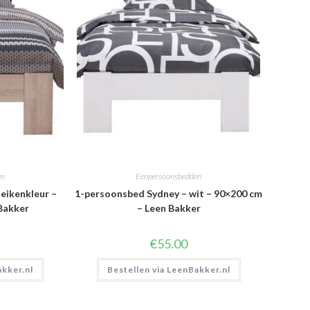
en
Eenpersoonsbedden
eikenkleur –
1-persoonsbed Sydney – wit – 90×200 cm
Bakker
– Leen Bakker
€
55.00
akker.nl
Bestellen via LeenBakker.nl