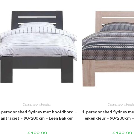
Eenpersoonsbedden
Eenpersoonsbedd
-persoonsbed Sydney met hoofdbord –
1-persoonsbed Sydney me
antraciet – 90×200 cm – Leen Bakker
eikenkleur – 90×200 cm 
€
199.00
€
189.00