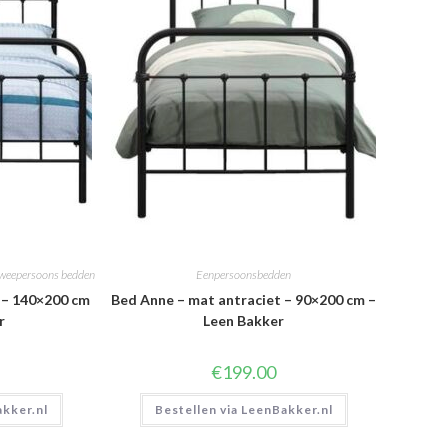
weepersoons bedden
Eenpersoonsbedden
 – 140×200 cm
Bed Anne – mat antraciet – 90×200 cm –
r
Leen Bakker
€
199.00
akker.nl
Bestellen via LeenBakker.nl