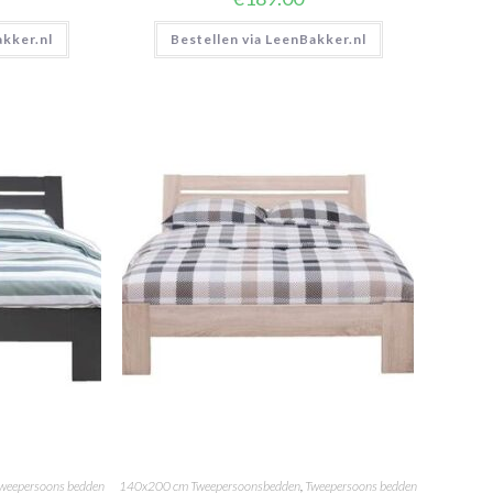
akker.nl
Bestellen via LeenBakker.nl
weepersoons bedden
140x200 cm Tweepersoonsbedden
,
Tweepersoons bedden