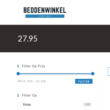
Ga
naar
inhoud
27.95
Filter Op Prijs
Min.
Max.
PRIJS:
€50
—
€1,100
FILTER
prijs
prijs
Filter Op
Beige
(10)