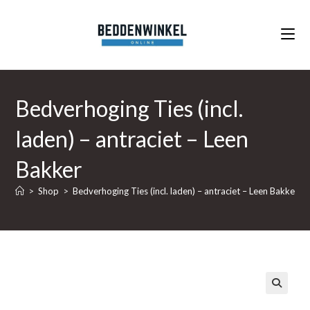
Ga
naar
inhoud
Bedverhoging Ties (incl.
laden) – antraciet – Leen
Bakker
>
Shop
>
Bedverhoging Ties (incl. laden) – antraciet – Leen Bakker
🔍