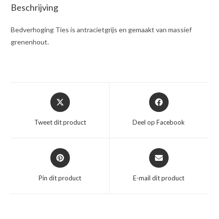
Beschrijving
Bedverhoging Ties is antracietgrijs en gemaakt van massief
grenenhout.
Opent
Opent
in
in
een
een
Tweet dit product
Deel op Facebook
nieuw
nieuw
venster
venster
Opent
Opent
in
in
een
een
Pin dit product
E-mail dit product
nieuw
nieuw
venster
venster