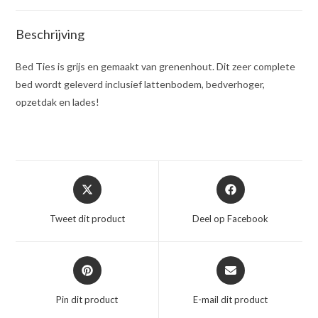
Beschrijving
Bed Ties is grijs en gemaakt van grenenhout. Dit zeer complete
bed wordt geleverd inclusief lattenbodem, bedverhoger,
opzetdak en lades!
Opent
Opent
in
in
een
een
Tweet dit product
Deel op Facebook
nieuw
nieuw
venster
venster
Opent
Opent
in
in
een
een
Pin dit product
E-mail dit product
nieuw
nieuw