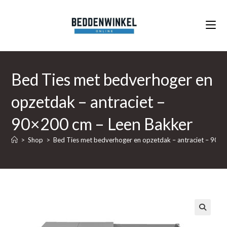
Ga
naar
inhoud
Bed Ties met bedverhoger en
opzetdak – antraciet –
90×200 cm – Leen Bakker
>
Shop
>
Bed Ties met bedverhoger en opzetdak – antraciet – 90×
🔍