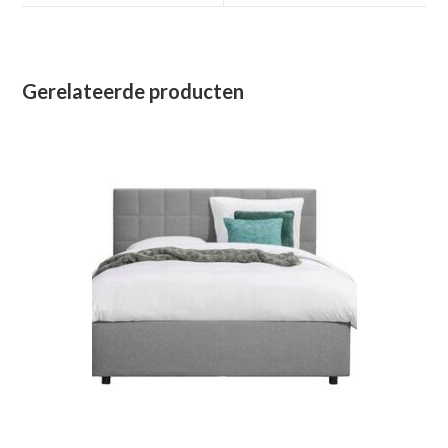
venster
venster
Gerelateerde producten