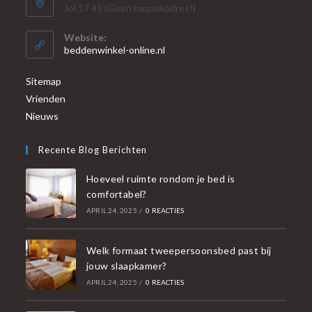
Jol 17 41 (Geen bezoekadres!)
Website:
beddenwinkel-online.nl
Sitemap
Vrienden
Nieuws
Recente Blog Berichten
Hoeveel ruimte rondom je bed is
comfortabel?
APRIL 24, 2025
/
0 REACTIES
Welk formaat tweepersoonsbed past bij
jouw slaapkamer?
APRIL 24, 2025
/
0 REACTIES