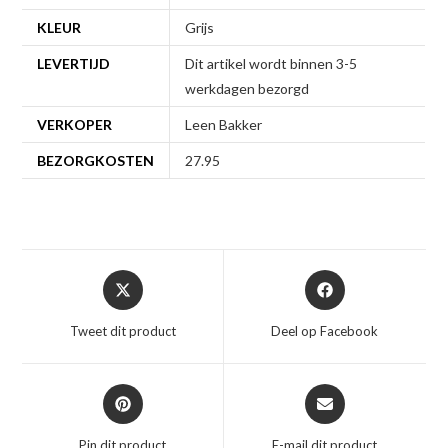
KLEUR
Grijs
LEVERTIJD
Dit artikel wordt binnen 3-5
werkdagen bezorgd
VERKOPER
Leen Bakker
BEZORGKOSTEN
27.95
Opent
Opent
in
in
een
een
Tweet dit product
Deel op Facebook
nieuw
nieuw
venster
venster
Opent
Opent
in
in
een
een
Pin dit product
E-mail dit product