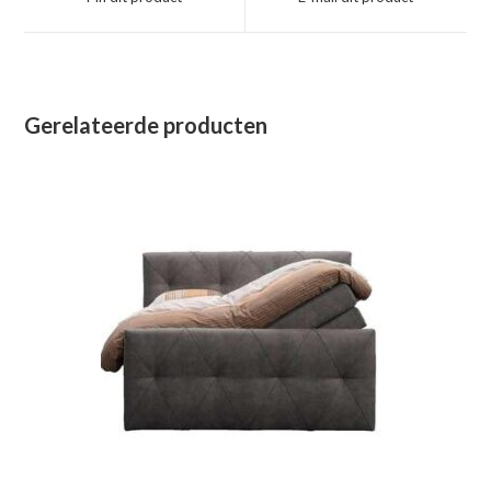
nieuw
nieuw
venster
venster
Gerelateerde producten