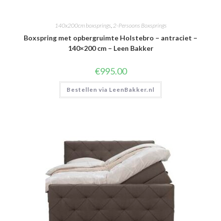
140x200cm boxsprings
,
2-Persoons Boxsprings
Boxspring met opbergruimte Holstebro – antraciet –
140×200 cm – Leen Bakker
€
995.00
Bestellen via LeenBakker.nl