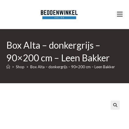
Ga
naar
inhoud
Box Alta – donkergrijs –
90×200 cm – Leen Bakker
>
Shop
>
Box Alta – donkergrijs – 90×200 cm – Leen Bakker
🔍