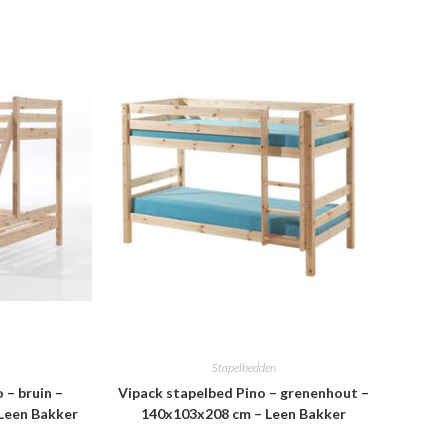
Stapelbedden
 – bruin –
Vipack stapelbed Pino – grenenhout –
 Leen Bakker
140x103x208 cm – Leen Bakker