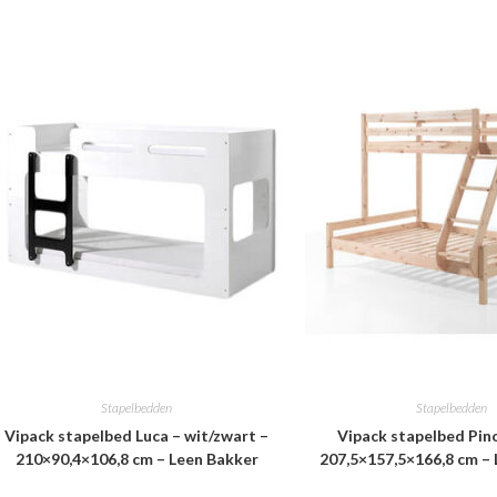
Stapelbedden
Stapelbedden
Vipack stapelbed Luca – wit/zwart –
Vipack stapelbed Pino
210×90,4×106,8 cm – Leen Bakker
207,5×157,5×166,8 cm –