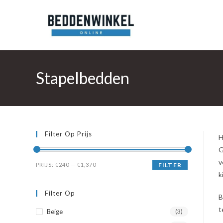
Ga
naar
inhoud
Stapelbedden
Filter Op Prijs
H
G
v
Min.
Max.
PRIJS:
€240
—
€1,370
FILTER
k
prijs
prijs
Filter Op
B
t
Beige
(3)