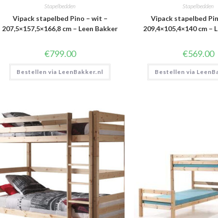
Stapelbedden
Stapelbedden
Vipack stapelbed Pino – wit –
Vipack stapelbed Pin
207,5×157,5×166,8 cm – Leen Bakker
209,4×105,4×140 cm – 
€
799.00
€
569.00
Bestellen via LeenBakker.nl
Bestellen via LeenB