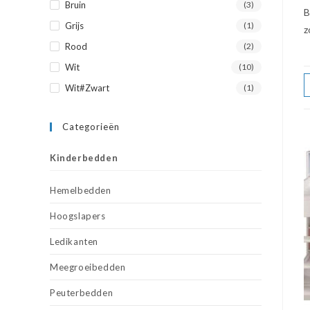
Bruin
(3)
B
Grijs
(1)
z
Rood
(2)
Wit
(10)
Wit#Zwart
(1)
Categorieën
Kinderbedden
Hemelbedden
Hoogslapers
Ledikanten
Meegroeibedden
Peuterbedden