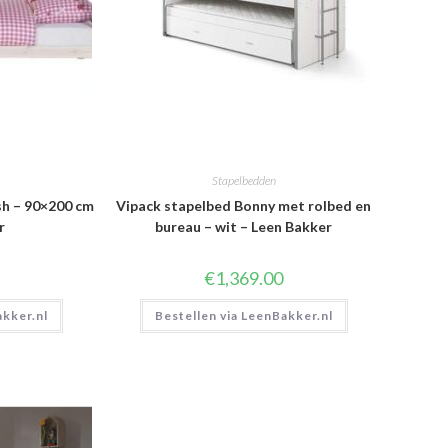
Stapelbedden
sh – 90×200 cm
Vipack stapelbed Bonny met rolbed en
r
bureau – wit – Leen Bakker
€
1,369.00
akker.nl
Bestellen via LeenBakker.nl