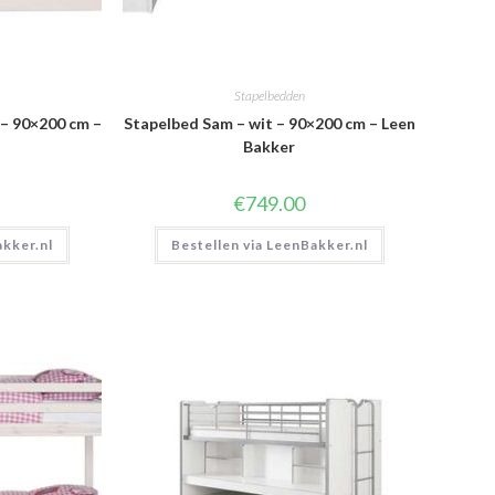
Stapelbedden
 – 90×200 cm –
Stapelbed Sam – wit – 90×200 cm – Leen
Bakker
€
749.00
akker.nl
Bestellen via LeenBakker.nl