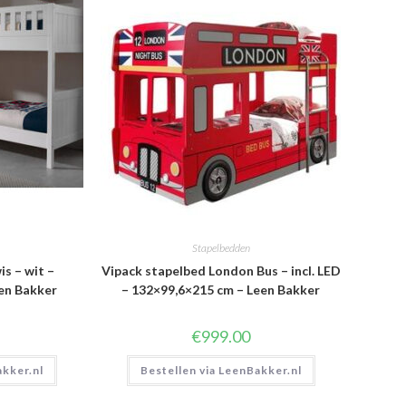
Stapelbedden
s – wit –
Vipack stapelbed London Bus – incl. LED
en Bakker
– 132×99,6×215 cm – Leen Bakker
€
999.00
akker.nl
Bestellen via LeenBakker.nl