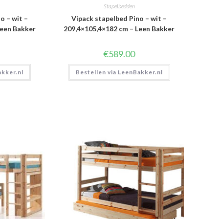
Stapelbedden
o – wit –
Vipack stapelbed Pino – wit –
Leen Bakker
209,4×105,4×182 cm – Leen Bakker
€
589.00
akker.nl
Bestellen via LeenBakker.nl