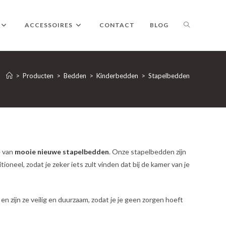
TOGGLE
ACCESSOIRES
CONTACT
BLOG
WEBSITE
>
Producten
>
Bedden
>
Kinderbedden
>
Stapelbedden
ZOEKEN
e van
mooie nieuwe stapelbedden
. Onze stapelbedden zijn
tioneel, zodat je zeker iets zult vinden dat bij de kamer van je
 zijn ze veilig en duurzaam, zodat je je geen zorgen hoeft