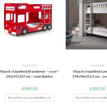
Stapelbedden
Stapelbedden
Vipack stapelbed Brandweer – rood –
Vipack stapelbed Lewi
141x97x227 cm – Leen Bakker
174x96x211,2 cm – Le
€
949.00
€
889.00
Bestellen via LeenBakker.nl
Bestellen via LeenB