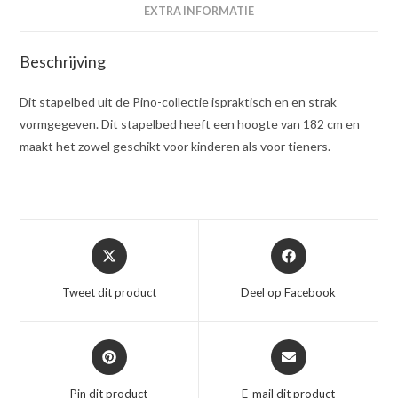
EXTRA INFORMATIE
Beschrijving
Dit stapelbed uit de Pino-collectie ispraktisch en en strak
vormgegeven. Dit stapelbed heeft een hoogte van 182 cm en
maakt het zowel geschikt voor kinderen als voor tieners.
Opent
Opent
in
in
een
een
Tweet dit product
Deel op Facebook
nieuw
nieuw
venster
venster
Opent
Opent
in
in
een
een
Pin dit product
E-mail dit product