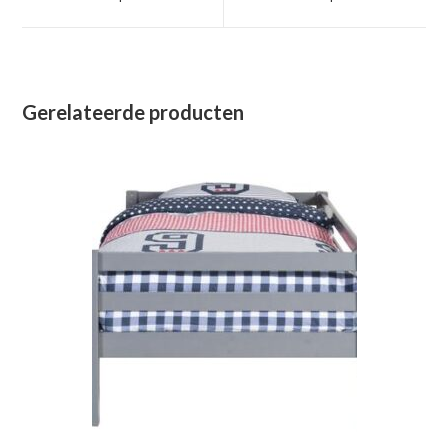
nieuw
nieuw
venster
venster
Gerelateerde producten