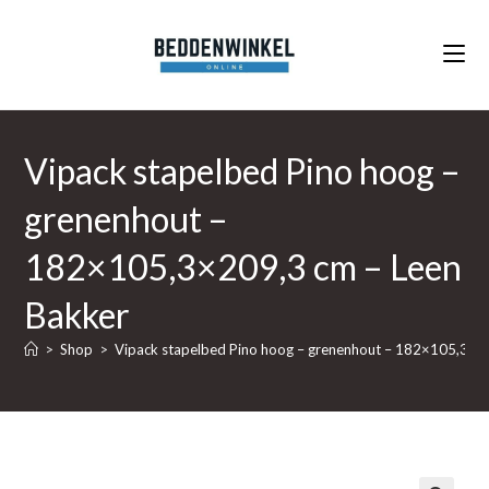
Ga
naar
inhoud
Vipack stapelbed Pino hoog –
grenenhout –
182×105,3×209,3 cm – Leen
Bakker
>
Shop
>
Vipack stapelbed Pino hoog – grenenhout – 182×105,3×2