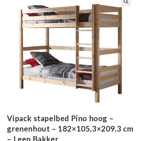
🔍
Vipack stapelbed Pino hoog –
grenenhout – 182×105,3×209,3 cm
– Leen Bakker