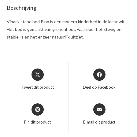
Beschrijving
Vipack stapelbed Pino is een modern kinderbed in de kleur wit.
Het bed is gemaakt van grenenhout, waardoor het stevig en
stabiel is én het er zeer natuurlijk uitziet.
Opent
Opent
in
in
een
een
Tweet dit product
Deel op Facebook
nieuw
nieuw
venster
venster
Opent
Opent
in
in
een
een
Pin dit product
E-mail dit product
nieuw
nieuw
venster
venster