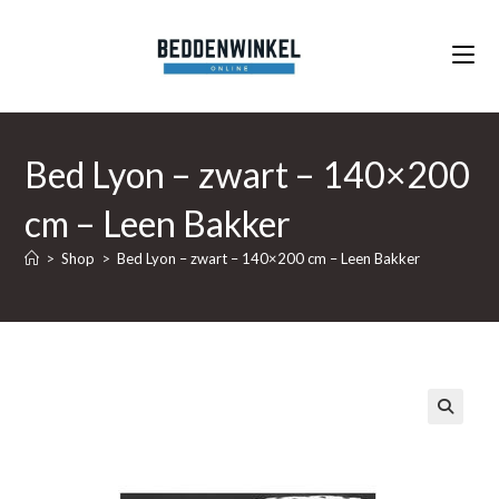
Ga
naar
inhoud
Bed Lyon – zwart – 140×200
cm – Leen Bakker
>
Shop
>
Bed Lyon – zwart – 140×200 cm – Leen Bakker
🔍