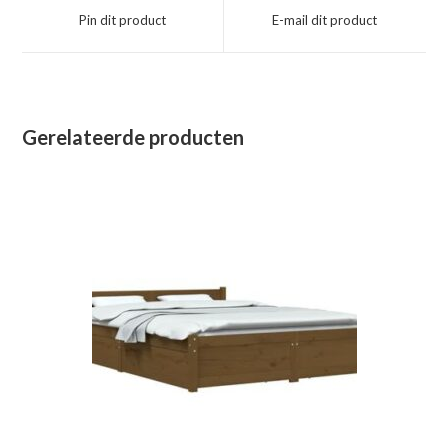
een
een
Pin dit product
E-mail dit product
nieuw
nieuw
venster
venster
Gerelateerde producten