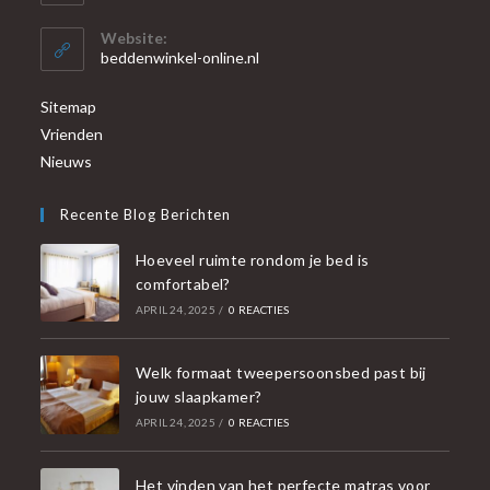
Website:
beddenwinkel-online.nl
Sitemap
Vrienden
Nieuws
Recente Blog Berichten
Hoeveel ruimte rondom je bed is
comfortabel?
APRIL 24, 2025
/
0 REACTIES
Welk formaat tweepersoonsbed past bij
jouw slaapkamer?
APRIL 24, 2025
/
0 REACTIES
Het vinden van het perfecte matras voor