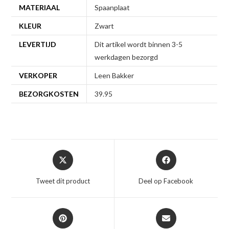
MATERIAAL
Spaanplaat
KLEUR
Zwart
LEVERTIJD
Dit artikel wordt binnen 3-5
werkdagen bezorgd
VERKOPER
Leen Bakker
BEZORGKOSTEN
39.95
Opent
Opent
in
in
een
een
Tweet dit product
Deel op Facebook
nieuw
nieuw
venster
venster
Opent
Opent
in
in