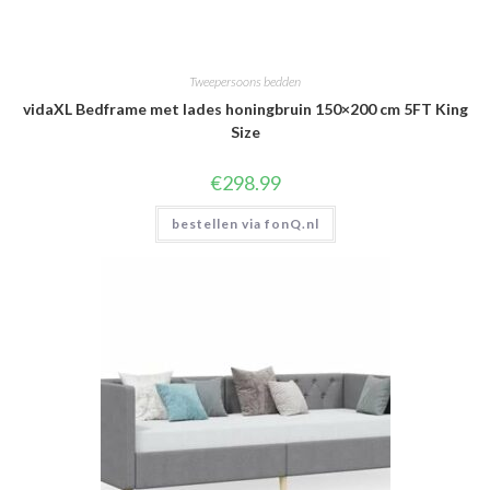
Tweepersoons bedden
vidaXL Bedframe met lades honingbruin 150×200 cm 5FT King
Size
€
298.99
bestellen via fonQ.nl