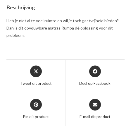
Beschrijving
Heb je niet al te veel ruimte en wil je toch gastvrijheid bieden?
Dan is dit opvouwbare matras Rumba dé oplossing voor dit
probleem.
Opent
Opent
in
in
een
een
Tweet dit product
Deel op Facebook
nieuw
nieuw
venster
venster
Opent
Opent
in
in
een
een
Pin dit product
E-mail dit product
nieuw
nieuw
venster
venster