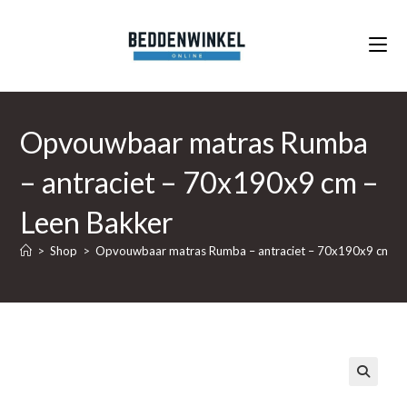
Ga
naar
inhoud
Opvouwbaar matras Rumba
– antraciet – 70x190x9 cm –
Leen Bakker
>
Shop
>
Opvouwbaar matras Rumba – antraciet – 70x190x9 cm – 
🔍