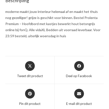
Beschrijving
moderne maakt jouw interieur helemaal af en maakt het thuis
nog gezelliger! grijze is geschikt voor binnen. Bestel Prolenta
Premium – Hoofdbord met kastjes bewerkt hout betongrijs
online bij fonQ. Alle vidaXL Bedden uit voorraad leverbaar. Voor
23:59 besteld, uiterlijk woensdag in huis
Opent
Opent
in
in
een
een
Tweet dit product
Deel op Facebook
nieuw
nieuw
venster
venster
Opent
Opent
in
in
een
een
Pin dit product
E-mail dit product
nieuw
nieuw