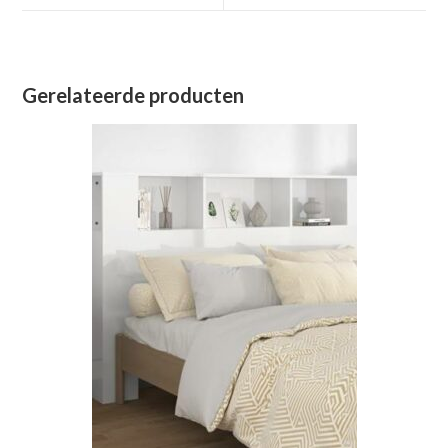
venster
venster
Gerelateerde producten