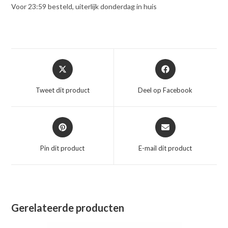
Voor 23:59 besteld, uiterlijk donderdag in huis
Opent
Opent
in
in
een
een
Tweet dit product
Deel op Facebook
nieuw
nieuw
venster
venster
Opent
Opent
in
in
een
een
Pin dit product
E-mail dit product
nieuw
nieuw
venster
venster
Gerelateerde producten