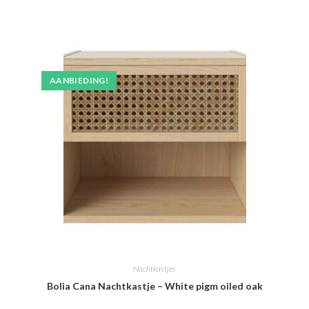
AANBIEDING!
Nachtkastjes
Bolia Cana Nachtkastje – White pigm oiled oak