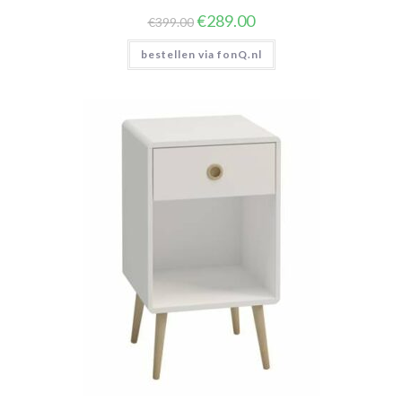
Oorspronkelijke
Huidige
€
289.00
€
399.00
prijs
prijs
was:
is:
bestellen via fonQ.nl
€399.00.
€289.00.