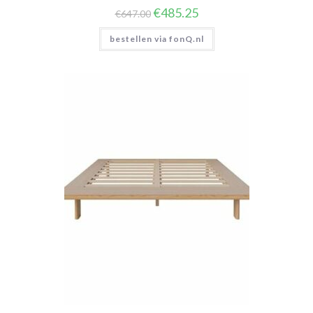
Oorspronkelijke
Huidige
€
485.25
€
647.00
prijs
prijs
was:
is:
bestellen via fonQ.nl
€647.00.
€485.25.