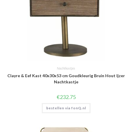
Nachtkastjes
Clayre & Eef Kast 40x30x53 cm Goudkleurig Bruin Hout Ijzer
Nachtkastje
€
232.75
bestellen via fonQ.nl