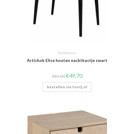
Nachtkastjes
Artichok Elise houten nachtkastje zwart
Oorspronkelijke
Huidige
€
49.70
€
81.00
prijs
prijs
was:
is:
bestellen via fonQ.nl
€81.00.
€49.70.