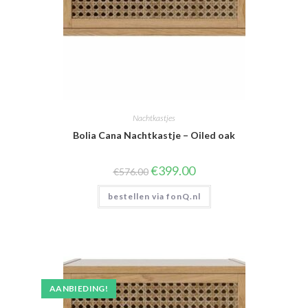
Nachtkastjes
Bolia Cana Nachtkastje – Oiled oak
Oorspronkelijke
Huidige
€
399.00
€
576.00
prijs
prijs
was:
is:
bestellen via fonQ.nl
€576.00.
€399.00.
AANBIEDING!