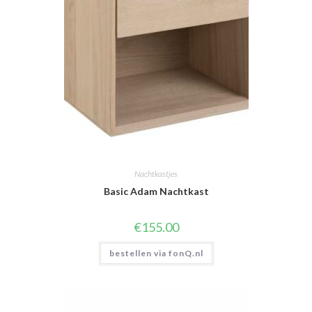
Nachtkastjes
Basic Adam Nachtkast
€
155.00
bestellen via fonQ.nl