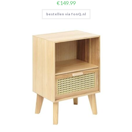
€
149.99
bestellen via fonQ.nl