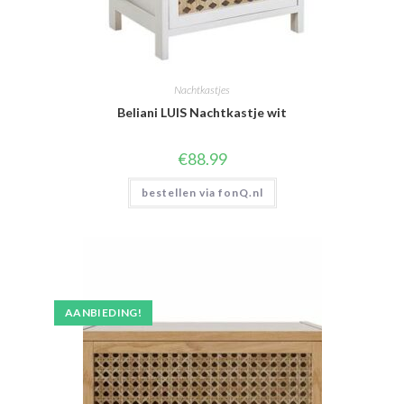
Nachtkastjes
Beliani LUIS Nachtkastje wit
€
88.99
bestellen via fonQ.nl
AANBIEDING!