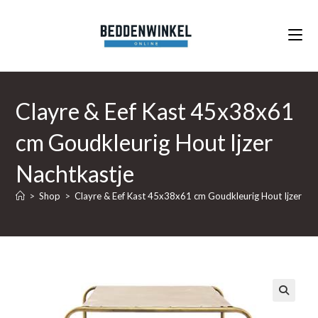
Ga
naar
inhoud
Clayre & Eef Kast 45x38x61
cm Goudkleurig Hout Ijzer
Nachtkastje
>
Shop
>
Clayre & Eef Kast 45x38x61 cm Goudkleurig Hout Ijzer Na
🔍