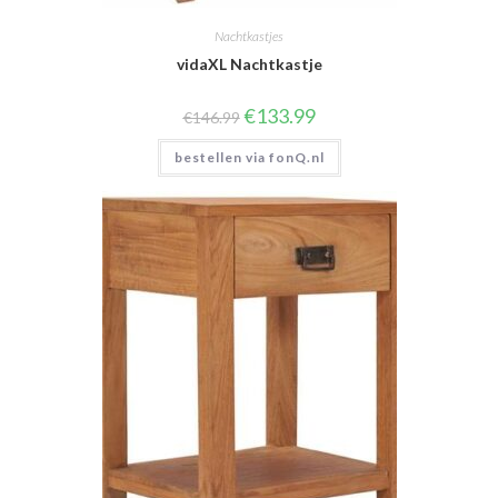
Nachtkastjes
vidaXL Nachtkastje
Oorspronkelijke
Huidige
€
133.99
€
146.99
prijs
prijs
was:
is:
bestellen via fonQ.nl
€146.99.
€133.99.