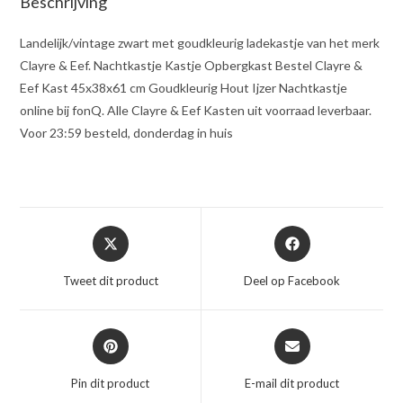
Beschrijving
Landelijk/vintage zwart met goudkleurig ladekastje van het merk
Clayre & Eef. Nachtkastje Kastje Opbergkast Bestel Clayre &
Eef Kast 45x38x61 cm Goudkleurig Hout Ijzer Nachtkastje
online bij fonQ. Alle Clayre & Eef Kasten uit voorraad leverbaar.
Voor 23:59 besteld, donderdag in huis
Opent
Opent
in
in
een
een
Tweet dit product
Deel op Facebook
nieuw
nieuw
venster
venster
Opent
Opent
in
in
een
een
Pin dit product
E-mail dit product
nieuw
nieuw