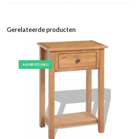
venster
venster
Gerelateerde producten
AANBIEDING!