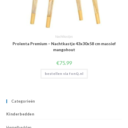
Nachtkastjes
Prolenta Premium – Nachtkastje 43x30x58 cm massief
mangohout
€
75.99
bestellen via fonQ.nl
Categorieën
Kinderbedden
Hemelbedden