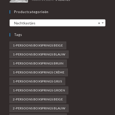
Productcategorieën
Nachtkastjes
×
Tags
1-PERSOONS BOXSPRINGS BEIGE
1-PERSOONS BOXSPRINGS BLAUW
1-PERSOONS BOXSPRINGS BRUIN
1-PERSOONS BOXSPRINGS CRÈME
1-PERSOONS BOXSPRINGS GRIJS
1-PERSOONS BOXSPRINGS GROEN
2-PERSOONS BOXSPRINGS BEIGE
2-PERSOONS BOXSPRINGS BLAUW