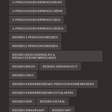
2-PERSOONS BOXSPRINGS BRUIN
2-PERSOONS BOXSPRINGS CRÈME
2-PERSOONS BOXSPRINGS GRIJS
2-PERSOONS BOXSPRINGS GROEN
BEDDEN 1-PERSOONS BEDDEN
BEDDEN 2-PERSOONS BEDDEN
BEDDEN BEDONDERDELEN &
BEDACCESSOIRES#BEDLADES
BEDDEN BRUIN
BEDDEN GRENENHOUT
BEDDEN GRIJS
BEDDEN KINDERBEDDEN#1-PERSOONS KINDERBEDDEN
BEDDEN KINDERBEDDEN#HOOGSLAPERS
BEDDEN MDF
BEDDEN METAAL
BEDDEN SPAANPLAAT
BEDDEN WIT