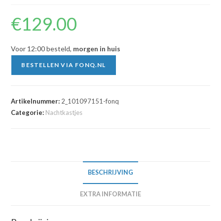
€
129.00
Voor 12:00 besteld,
morgen in huis
BESTELLEN VIA FONQ.NL
Artikelnummer:
2_101097151-fonq
Categorie:
Nachtkastjes
BESCHRIJVING
EXTRA INFORMATIE