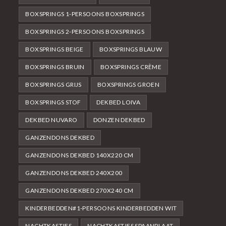
BOXSPRINGS 1-PERSOONS BOXSPRINGS
BOXSPRINGS 2-PERSOONS BOXSPRINGS
BOXSPRINGS BEIGE
BOXSPRINGS BLAUW
BOXSPRINGS BRUIN
BOXSPRINGS CRÈME
BOXSPRINGS GRIJS
BOXSPRINGS GROEN
BOXSPRINGS STOF
DEKBED LOIVA
DEKBED NUVARO
DONZEN DEKBED
GANZENDONS DEKBED
GANZENDONS DEKBED 140X220 CM
GANZENDONS DEKBED 240X200
GANZENDONS DEKBED 270X240 CM
KINDERBEDDEN#1-PERSOONS KINDERBEDDEN WIT
NACHTKASTJES
NACHTKASTJES SPAANPLAAT