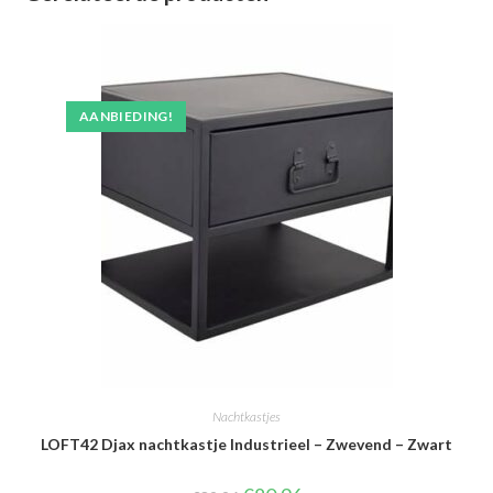
AANBIEDING!
Nachtkastjes
LOFT42 Djax nachtkastje Industrieel – Zwevend – Zwart
Oorspronkelijke
Huidige