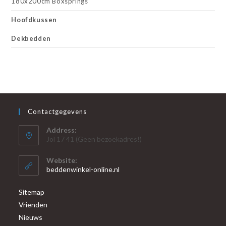
180x200cm Boxsprings
Hoofdkussen
Dekbedden
Contactgegevens
Address:
Jol 17 41 (Geen bezoekadres!)
Website:
beddenwinkel-online.nl
Sitemap
Vrienden
Nieuws