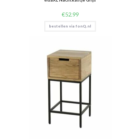
€
52.99
bestellen via fonQ.nl