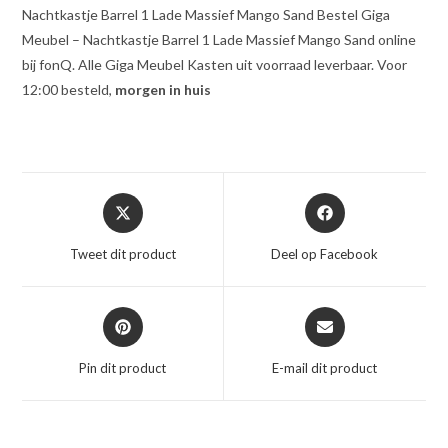
Nachtkastje Barrel 1 Lade Massief Mango Sand Bestel Giga
Meubel – Nachtkastje Barrel 1 Lade Massief Mango Sand online
bij fonQ. Alle Giga Meubel Kasten uit voorraad leverbaar. Voor
12:00 besteld,
morgen in huis
Opent
Opent
in
in
een
een
Tweet dit product
Deel op Facebook
nieuw
nieuw
venster
venster
Opent
Opent
in
in
een
een
Pin dit product
E-mail dit product
nieuw
nieuw
venster
venster