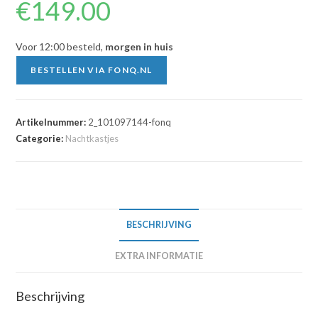
€
149.00
Voor 12:00 besteld,
morgen in huis
BESTELLEN VIA FONQ.NL
Artikelnummer:
2_101097144-fonq
Categorie:
Nachtkastjes
BESCHRIJVING
EXTRA INFORMATIE
Beschrijving