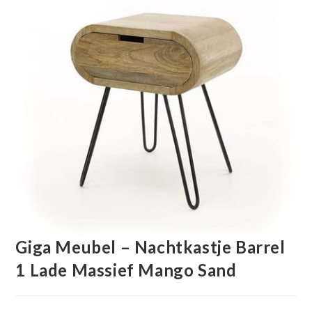
Giga Meubel – Nachtkastje Barrel
1 Lade Massief Mango Sand