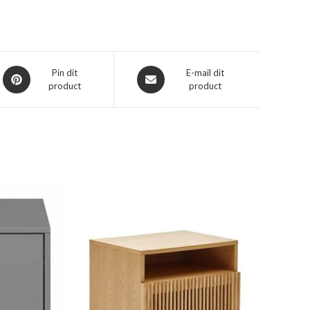
Opent
Opent
Pin dit
E-mail dit
product
product
in
in
een
een
nieuw
nieuw
venster
venster