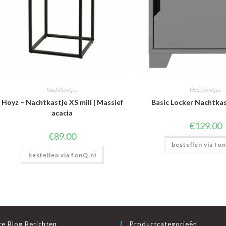
Nachtkastjes
Nachtkastjes
Hoyz – Nachtkastje XS mill | Massief
Basic Locker Nachtkast
acacia
€
129.00
€
89.00
bestellen via fo
bestellen via fonQ.nl
e Blog Berichten
Productcategorieën