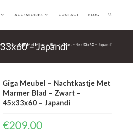
TOGGLE
ACCESSOIRES
CONTACT
BLOG
x33x60 – Japandi
WEBSITE
l – Nachtkastje Met Marmer Blad – Zwart – 45x33x60 – Japandi
ZOEKEN
Giga Meubel – Nachtkastje Met
Marmer Blad – Zwart –
45x33x60 – Japandi
€
209.00