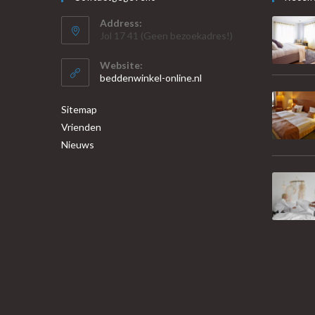
Address:
Jol 17 41 (Geen bezoekadres!)
Website:
beddenwinkel-online.nl
Sitemap
Vrienden
Nieuws