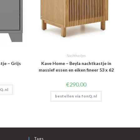
Nachtkastjes
je – Grijs
Kave Home – Beyla nachtkastje in
massief essen en eiken fineer 53 x 62
€
290.00
nQ.nl
bestellen via fonQ.nl
Tags