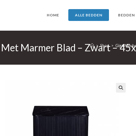
HOME
ALLE BEDDEN
BEDDEN
 Met Marmer Blad – Zwart – 45
>
Shop
>
Giga Meube
🔍