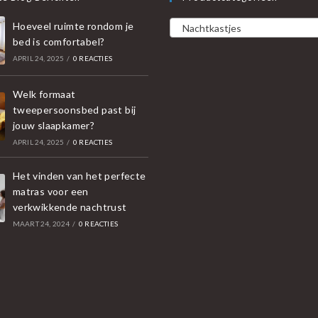
Hoeveel ruimte rondom je
Nachtkastjes
bed is comfortabel?
APRIL 24, 2025
/
0 REACTIES
Welk formaat
tweepersoonsbed past bij
jouw slaapkamer?
APRIL 24, 2025
/
0 REACTIES
Het vinden van het perfecte
matras voor een
verkwikkende nachtrust
MAART 24, 2024
/
0 REACTIES