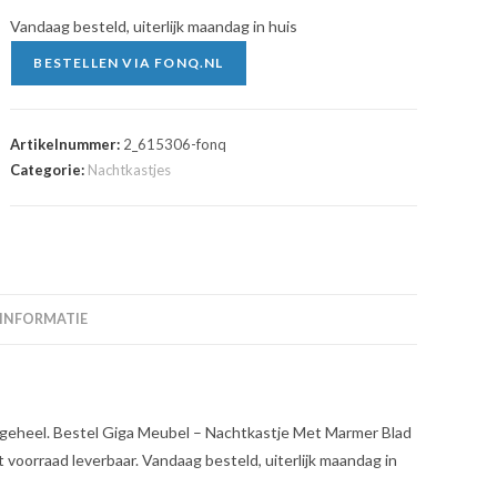
Vandaag besteld, uiterlijk maandag in huis
BESTELLEN VIA FONQ.NL
Artikelnummer:
2_615306-fonq
Categorie:
Nachtkastjes
 INFORMATIE
ol geheel. Bestel Giga Meubel – Nachtkastje Met Marmer Blad
 voorraad leverbaar. Vandaag besteld, uiterlijk maandag in