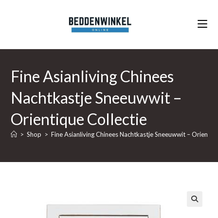
Ga
naar
inhoud
Fine Asianliving Chinees
Nachtkastje Sneeuwwit –
Orientique Collectie
>
Shop
>
Fine Asianliving Chinees Nachtkastje Sneeuwwit – Orientiqu
🔍