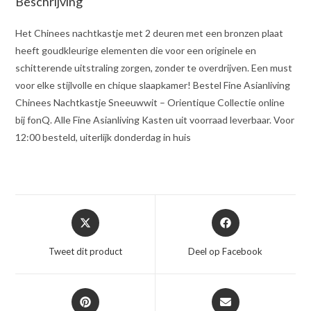
Beschrijving
Het Chinees nachtkastje met 2 deuren met een bronzen plaat
heeft goudkleurige elementen die voor een originele en
schitterende uitstraling zorgen, zonder te overdrijven. Een must
voor elke stijlvolle en chique slaapkamer! Bestel Fine Asianliving
Chinees Nachtkastje Sneeuwwit – Orientique Collectie online
bij fonQ. Alle Fine Asianliving Kasten uit voorraad leverbaar. Voor
12:00 besteld, uiterlijk donderdag in huis
Opent
Opent
in
in
een
een
Tweet dit product
Deel op Facebook
nieuw
nieuw
venster
venster
Opent
Opent
in
in