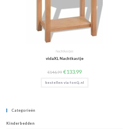
Nachtkastjes
vidaXL Nachtkastje
Oorspronkelijke
Huidige
€
133.99
€
146.99
prijs
prijs
was:
is:
bestellen via fonQ.nl
€146.99.
€133.99.
Categorieën
Kinderbedden