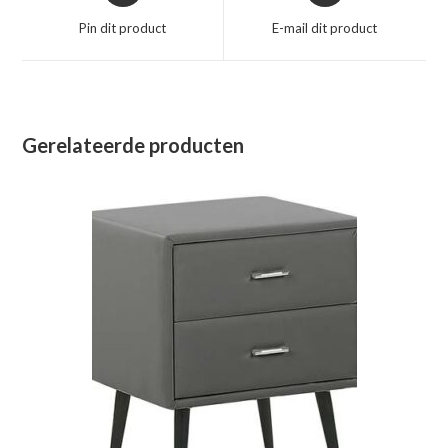
een
een
Pin dit product
E-mail dit product
nieuw
nieuw
venster
venster
Gerelateerde producten