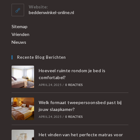
Website:
beddenwinkel-online.nl
Sitemap
Vrienden
Nieuws
Recente Blog Berichten
Hoeveel ruimte rondom je bed is
comfortabel?
APRIL 24, 2025
/
0 REACTIES
Welk formaat tweepersoonsbed past bij
jouw slaapkamer?
APRIL 24, 2025
/
0 REACTIES
Het vinden van het perfecte matras voor