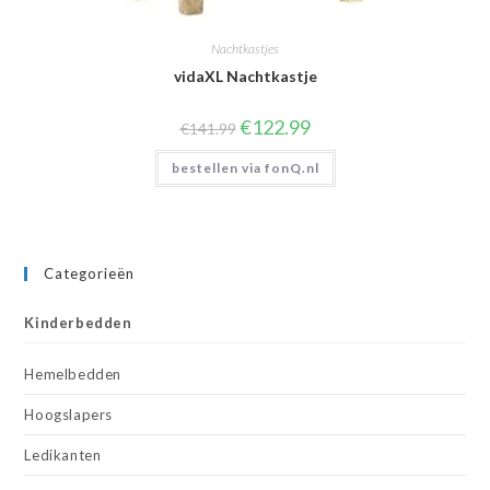
Nachtkastjes
vidaXL Nachtkastje
Oorspronkelijke
Huidige
€
122.99
€
141.99
prijs
prijs
was:
is:
bestellen via fonQ.nl
€141.99.
€122.99.
Categorieën
Kinderbedden
Hemelbedden
Hoogslapers
Ledikanten