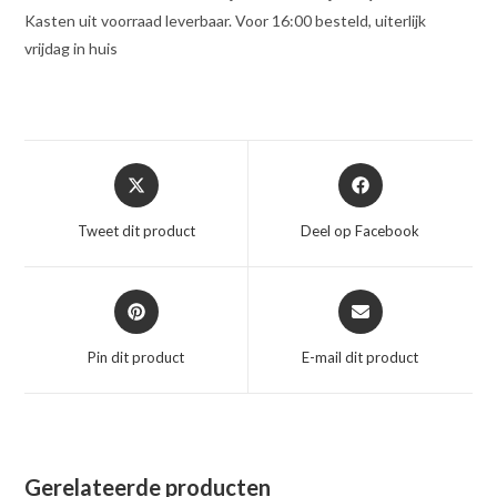
Kasten uit voorraad leverbaar. Voor 16:00 besteld, uiterlijk
vrijdag in huis
Opent
Opent
in
in
een
een
Tweet dit product
Deel op Facebook
nieuw
nieuw
venster
venster
Opent
Opent
in
in
een
een
Pin dit product
E-mail dit product
nieuw
nieuw
venster
venster
Gerelateerde producten