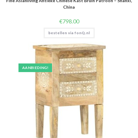
Fine Asianliving Antieke Chinese Kast Bruin Patroon – Shanxi,
China
€
798.00
bestellen via fonQ.nl
AANBIEDING!