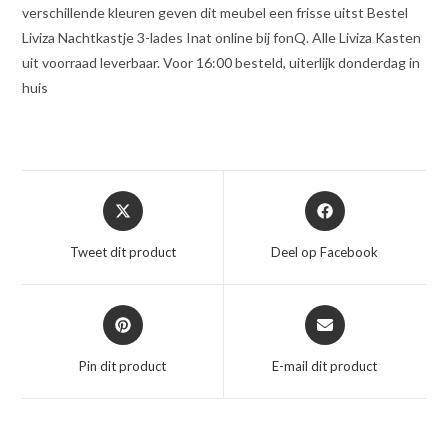
verschillende kleuren geven dit meubel een frisse uitst Bestel
Liviza Nachtkastje 3-lades Inat online bij fonQ. Alle Liviza Kasten
uit voorraad leverbaar. Voor 16:00 besteld, uiterlijk donderdag in
huis
Opent
Opent
in
in
een
een
Tweet dit product
Deel op Facebook
nieuw
nieuw
venster
venster
Opent
Opent
in
in
een
een
Pin dit product
E-mail dit product
nieuw
nieuw
venster
venster