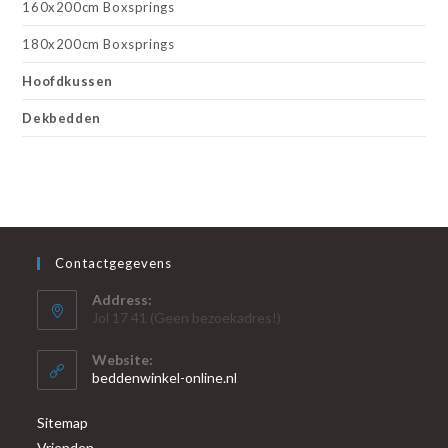
160x200cm Boxsprings
180x200cm Boxsprings
Hoofdkussen
Dekbedden
Contactgegevens
Address:
Jol 17 41 (Geen bezoekadres!)
Website:
beddenwinkel-online.nl
Sitemap
Vrienden