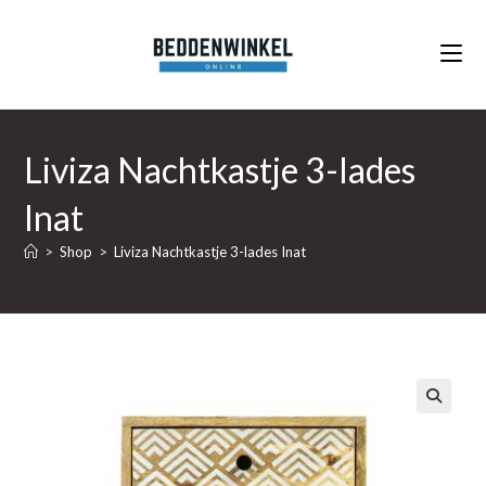
Ga
naar
inhoud
Liviza Nachtkastje 3-lades
Inat
>
Shop
>
Liviza Nachtkastje 3-lades Inat
🔍